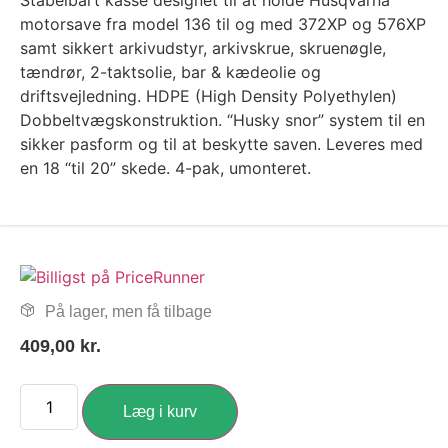
Stabelbart kasse designet til at holde Husqvarna
motorsave fra model 136 til og med 372XP og 576XP
samt sikkert arkivudstyr, arkivskrue, skruenøgle,
tændrør, 2-taktsolie, bar & kædeolie og
driftsvejledning. HDPE (High Density Polyethylen)
Dobbeltvægskonstruktion. “Husky snor” system til en
sikker pasform og til at beskytte saven. Leveres med
en 18 “til 20” skede. 4-pak, umonteret.
På lager, men få tilbage
409,00
kr.
Læg i kurv