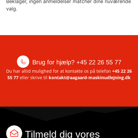
Beklager, ingen anmeldelser matcher dine nuværende
valg.
Brug for hjælp?
+45 22 26 55 77
Du har altid mulighed for at kontakte os på telefon
+45 22 26
55 77
eller skrive til
kontakt@aagaard-maskinudlejning.dk
Tilmeld dig vores