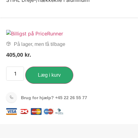
STIHL Dreje-/flækkekile i aluminuim
På lager, men få tilbage
405,00
kr.
Læg i kurv
Brug for hjælp?
+45 22 26 55 77