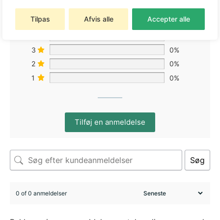
Tilpas
Afvis alle
Accepter alle
5
0%
4
0%
3
0%
2
0%
1
0%
Tilføj en anmeldelse
Søg
0 of 0 anmeldelser