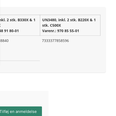
kl. 2 stk. B330X & 1
UN3480, inkl. 2 stk. B220X & 1
X
stk. C500X
48 91 80‑01
Varenr.: 970 85 55‑01
68840
7333377858596
Tilføj en anmeldelse