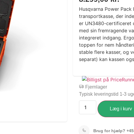
Husqvarna Power Pack B
transportkasse, der ind
er UN3480-certificeret o
med sin fremragende va
integreret indgang. Erg
toppen for nem håndter
stable flere kasser, og 
separat) kan kassen også
Fjernlager
Typisk leveringstid 1-3 ug
Læg i kurv
Brug for hjælp?
+45