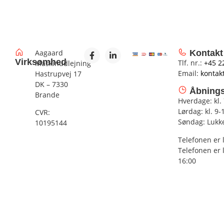
Aagaard
Kontakt
Virksomhed
Tlf. nr.:
+45 2
Maskinudlejning
Email:
kontak
Hastrupvej 17
DK – 7330
Åbnings
Brande
Hverdage: kl.
Lørdag: kl. 9-
CVR:
Søndag: Lukk
10195144
Telefonen er 
Telefonen er 
16:00