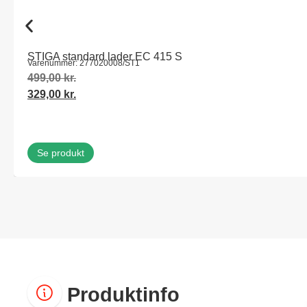
STIGA standard lader EC 415 S
Varenummer: 277020008/ST1
499,00
kr.
329,00
kr.
Se produkt
Produktinfo