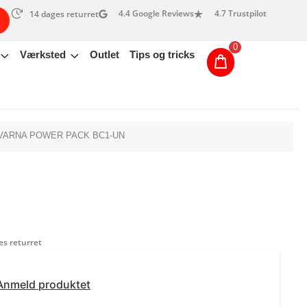
4.4 Google Reviews
4.7 Trustpilot
14 dages returret
0
Værksted
Outlet
Tips og tricks
VARNA POWER PACK BC1-UN
s returret
Anmeld produktet