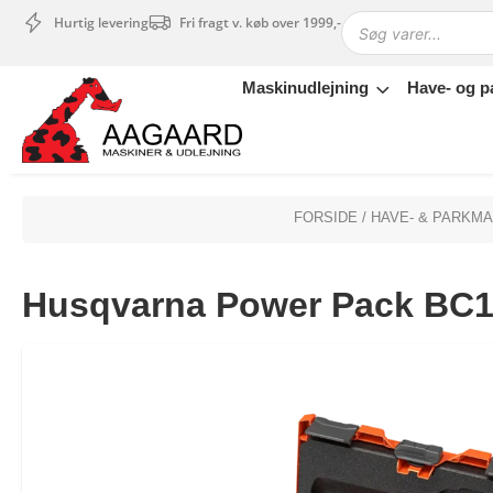
Hurtig levering
Fri fragt v. køb over 1999,-
Maskinudlejning
Have- og p
Maskinudlejning
Have- og parkmaskiner
Sikkerhed og tilbehør
Depotrum
FORSIDE
/
HAVE- & PARKM
Mærker
Værksted
Husqvarna Power Pack BC
Outlet
Tips og tricks
4.4 Google Reviews
4.7 Trustpilot