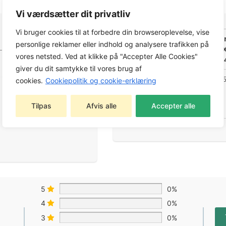
Vi værdsætter dit privatliv
Vi bruger cookies til at forbedre din browseroplevelse, vise
Produktdata
UN3480, in
personlige reklamer eller indhold og analysere trafikken på
stk. C750
vores netsted. Ved at klikke på "Accepter Alle Cookies"
Varenr.: 5
giver du dit samtykke til vores brug af
73333777
cookies.
Cookiepolitik og cookie-erklæring
GTIN-
13/EAN
Tilpas
Afvis alle
Accepter alle
5
0%
4
0%
3
0%