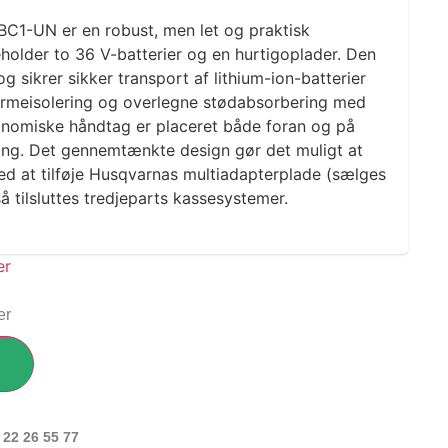
C1-UN er en robust, men let og praktisk
eholder to 36 V-batterier og en hurtigoplader. Den
g sikrer sikker transport af lithium-ion-batterier
rmeisolering og overlegne stødabsorbering med
onomiske håndtag er placeret både foran og på
ing. Det gennemtænkte design gør det muligt at
ved at tilføje Husqvarnas multiadapterplade (sælges
 tilsluttes tredjeparts kassesystemer.
er
 22 26 55 77