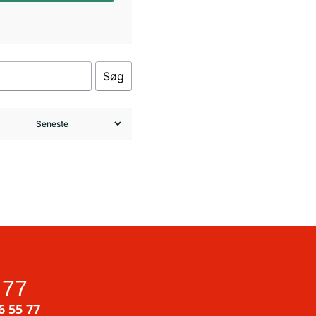
Søg
 77
6 55 77