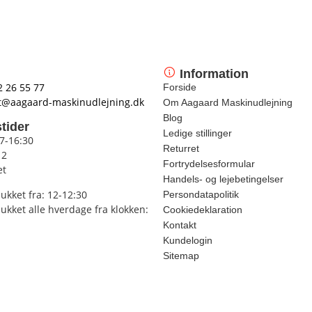
Information
2 26 55 77
Forside
t@aagaard-maskinudlejning.dk
Om Aagaard Maskinudlejning
Blog
tider
Ledige stillinger
 7-16:30
Returret
12
Fortrydelsesformular
et
Handels- og lejebetingelser
lukket fra: 12-12:30
Persondatapolitik
lukket alle hverdage fra klokken:
Cookiedeklaration
Kontakt
Kundelogin
Sitemap