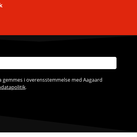
k
ata gemmes i overensstemmelse med Aagaard
datapolitik
.