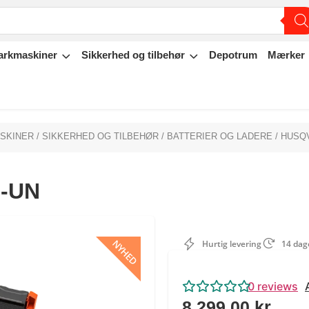
arkmaskiner
Sikkerhed og tilbehør
Depotrum
Mærker
ASKINER
/
SIKKERHED OG TILBEHØR
/
BATTERIER OG LADERE
/ HUSQ
1-UN
NYHED
Hurtig levering
14 dage
0
reviews
8.299,00
kr.