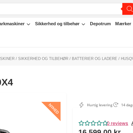
arkmaskiner
Sikkerhed og tilbehør
Depotrum
Mærker
ASKINER
/
SIKKERHED OG TILBEHØR
/
BATTERIER OG LADERE
/ HUSQ
0X4
NYHED
Hurtig levering
14 dage
0
reviews
16.599,00
kr.