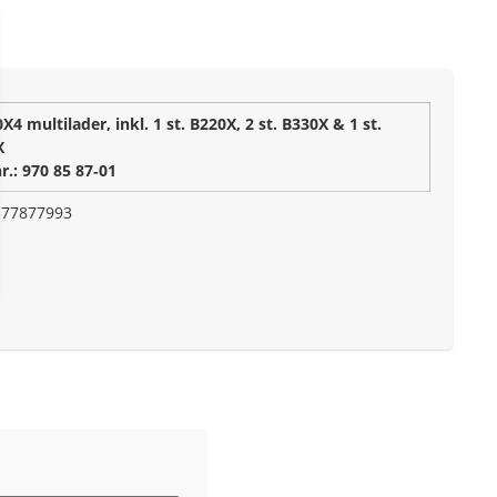
X4 multilader, inkl. 1 st. B220X, 2 st. B330X & 1 st.
X
r.: 970 85 87‑01
377877993