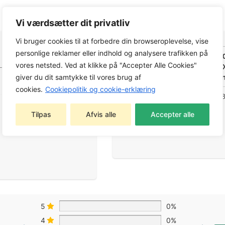
Vi værdsætter dit privatliv
Vi bruger cookies til at forbedre din browseroplevelse, vise
personlige reklamer eller indhold og analysere trafikken på
Produktdata
C1000
vores netsted. Ved at klikke på "Accepter Alle Cookies"
B540
Varen
giver du dit samtykke til vores brug af
cookies.
Cookiepolitik og cookie-erklæring
7333
GTIN-
13/EAN
Tilpas
Afvis alle
Accepter alle
5
0%
4
0%