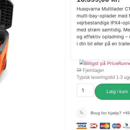
Husqvarna Multilader C
multi-bay-oplader med f
vejrbestandige IPX4-opla
med strøm samtidig. Med
og effektiv opladning –
i din bil eller på en traile
Fjernlager
Typisk leveringstid 1-3 ug
Læg i kurv
Brug for hjælp?
+45