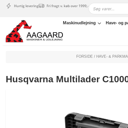
Hurtig levering
Fri fragt v. køb over 1999,-
Maskinudlejning
Have- og p
Maskinudlejning
Have- og parkmaskiner
Sikkerhed og tilbehør
Depotrum
FORSIDE
/
HAVE- & PARKM
Mærker
Værksted
Husqvarna Multilader C100
Outlet
Tips og tricks
4.4 Google Reviews
4.7 Trustpilot