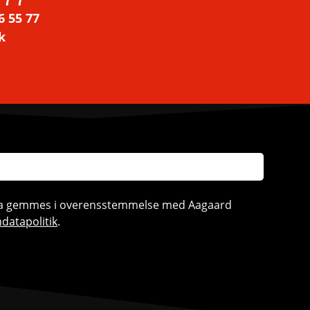
6 55 77
k
ata gemmes i overensstemmelse med Aagaard
datapolitik
.