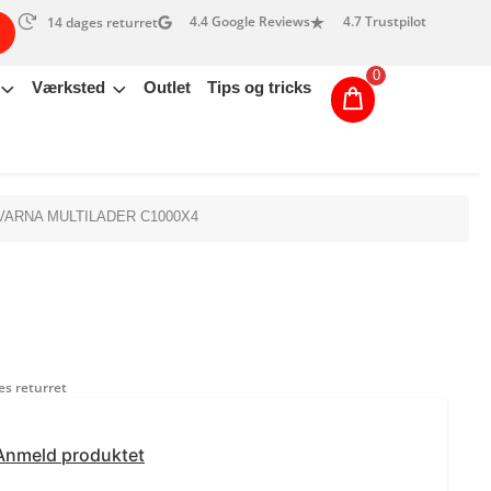
4.4 Google Reviews
4.7 Trustpilot
14 dages returret
0
Værksted
Outlet
Tips og tricks
VARNA MULTILADER C1000X4
s returret
Anmeld produktet