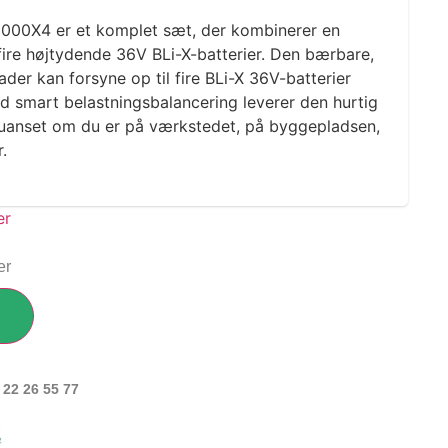
1000X4 er et komplet sæt, der kombinerer en
ire højtydende 36V BLi-X-batterier. Den bærbare,
der kan forsyne op til fire BLi-X 36V-batterier
 smart belastningsbalancering leverer den hurtig
 uanset om du er på værkstedet, på byggepladsen,
r.
er
 22 26 55 77