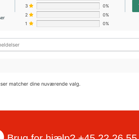
3
0%
2
0%
ser
1
0%
lser matcher dine nuværende valg.
Brug for hjælp?
+45 22 26 55