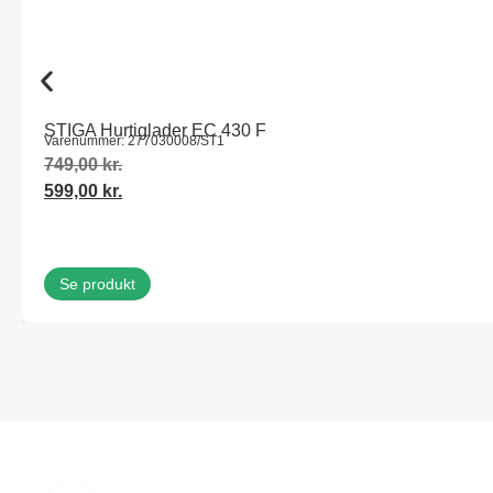
STIGA Hurtiglader EC 430 F
Varenummer: 277030008/ST1
749,00
kr.
599,00
kr.
Se produkt