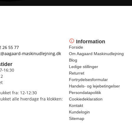
Information
2 26 55 77
Forside
t@aagaard-maskinudlejning.dk
Om Aagaard Maskinudlejning
Blog
tider
Ledige stillinger
 7-16:30
Returret
12
Fortrydelsesformular
et
Handels- og lejebetingelser
lukket fra: 12-12:30
Persondatapolitik
lukket alle hverdage fra klokken:
Cookiedeklaration
Kontakt
Kundelogin
Sitemap