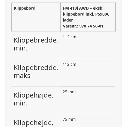
Klippebord
FM 410i AWD – ekskl.
klippebord inkl. PS900C
lader
Varenr.: 970 74 56‑01
112 cm
Klippebredde,
min.
112 cm
Klippebredde,
maks
25 mm
Klippehøjde,
min.
75 mm
Klippehøjde,