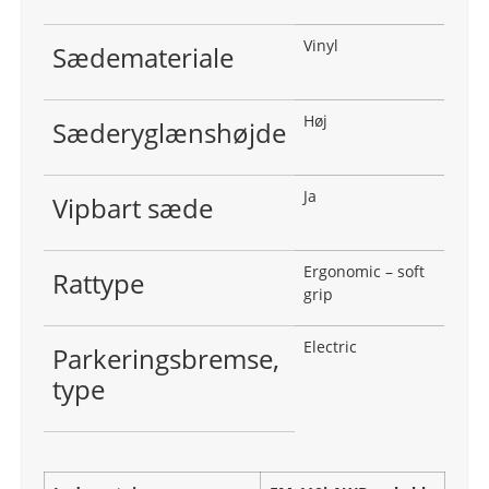
Vinyl
Sædemateriale
Høj
Sæderyglænshøjde
Ja
Vipbart sæde
Ergonomic – soft
Rattype
grip
Electric
Parkeringsbremse,
type