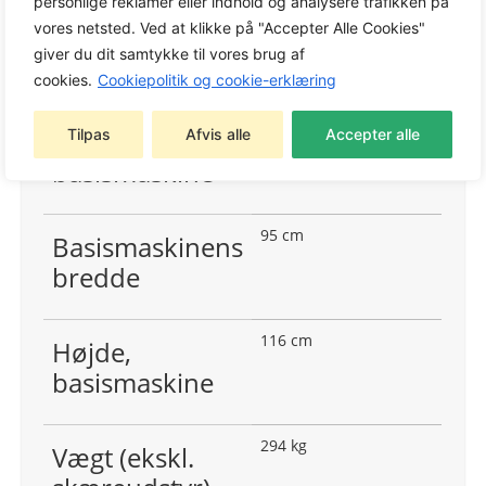
personlige reklamer eller indhold og analysere trafikken på
vores netsted. Ved at klikke på "Accepter Alle Cookies"
90,7 cm
giver du dit samtykke til vores brug af
Akselafstand
cookies.
Cookiepolitik og cookie-erklæring
203 cm
Længde,
Tilpas
Afvis alle
Accepter alle
basismaskine
95 cm
Basismaskinens
bredde
116 cm
Højde,
basismaskine
294 kg
Vægt (ekskl.