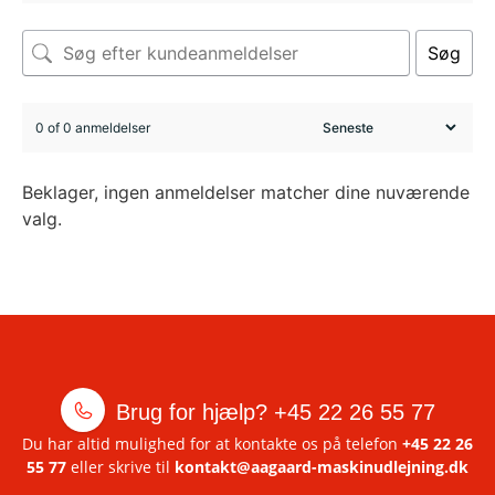
Søg
0 of 0 anmeldelser
Beklager, ingen anmeldelser matcher dine nuværende
valg.
Brug for hjælp?
+45 22 26 55 77
Du har altid mulighed for at kontakte os på telefon
+45 22 26
55 77
eller skrive til
kontakt@aagaard-maskinudlejning.dk