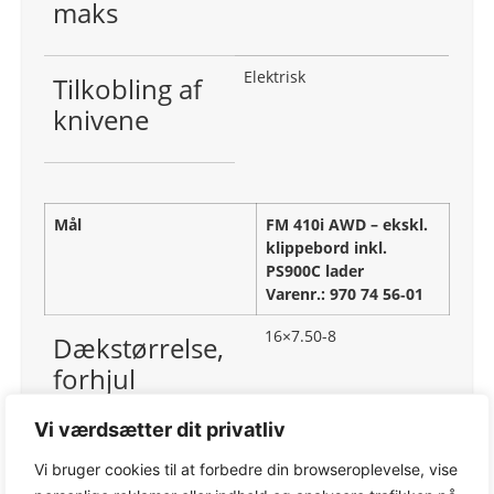
maks
Elektrisk
Tilkobling af
knivene
Mål
FM 410i AWD – ekskl.
klippebord inkl.
PS900C lader
Varenr.: 970 74 56‑01
16×7.50-8
Dækstørrelse,
forhjul
Vi værdsætter dit privatliv
16×7.50-8
Dækstørrelse,
Vi bruger cookies til at forbedre din browseroplevelse, vise
bag