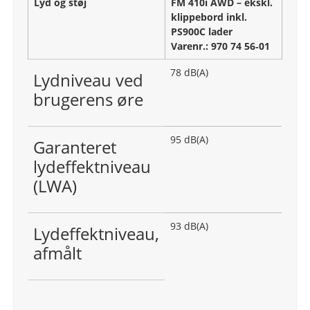
Lyd og støj
FM 410i AWD – ekskl.
klippebord inkl.
PS900C lader
Varenr.: 970 74 56‑01
78 dB(A)
Lydniveau ved
brugerens øre
95 dB(A)
Garanteret
lydeffektniveau
(LWA)
93 dB(A)
Lydeffektniveau,
afmålt