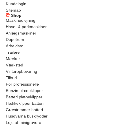
Kundelogin
Sitemap
Shop
Maskinudlejning
Have- & parkmaskiner
Anlægsmaskiner
Depotrum
Arbejdstøj
Trailere
Mærker
Værksted
Vinteropbevaring
Tilbud
For professionelle
Benzin plæneklipper
Batteri plæneklipper
Hækkeklipper batteri
Græstrimmer batteri
Husqvarna buskrydder
Leje af minigravere