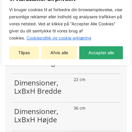
Vi bruger cookies til at forbedre din browseroplevelse, vise
personlige reklamer eller indhold og analysere trafikken på
vores netsted. Ved at klikke på "Accepter Alle Cookies"
Mål
Referencestation
giver du dit samtykke til vores brug af
EPOS® RS 4G, 25km
cookies.
Cookiepolitik og cookie-erklæring
Varenr.: 970 84 40‑01
30 cm
Dimensioner,
Tilpas
Afvis alle
Accepter alle
LxBxH Længde
22 cm
Dimensioner,
LxBxH Bredde
36 cm
Dimensioner,
LxBxH Højde