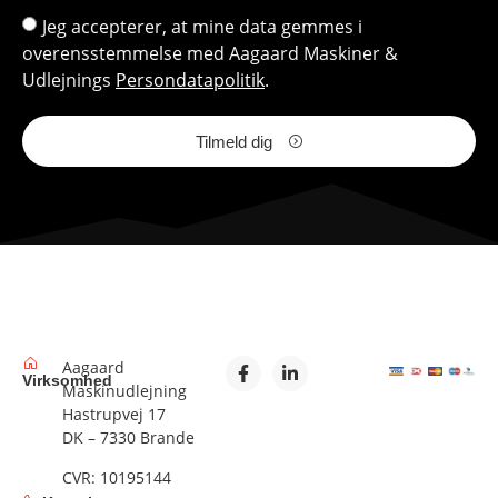
Jeg accepterer, at mine data gemmes i
overensstemmelse med Aagaard Maskiner &
Udlejnings
Persondatapolitik
.
Tilmeld dig
Aagaard
Virksomhed
Maskinudlejning
Hastrupvej 17
DK – 7330 Brande
CVR: 10195144