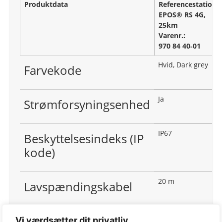
Produktdata
Referencestation
EPOS® RS 4G,
25km
Varenr.:
970 84 40‑01
Hvid, Dark grey
Farvekode
Ja
Strømforsyningsenhed
IP67
Beskyttelsesindeks (IP
kode)
20 m
Lavspændingskabel
FOTA
Firmware Opdatering
Vi værdsætter dit privatliv