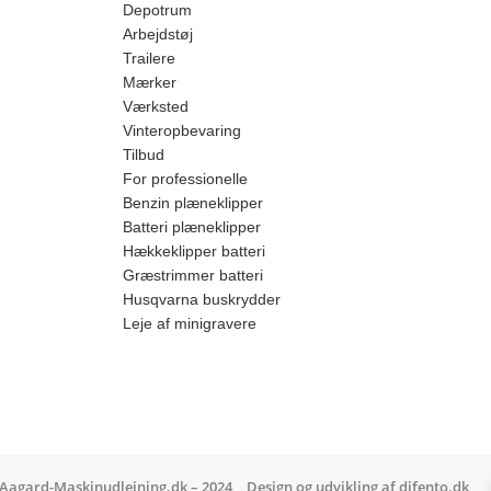
Depotrum
Arbejdstøj
Trailere
Mærker
Værksted
Vinteropbevaring
Tilbud
For professionelle
Benzin plæneklipper
Batteri plæneklipper
Hækkeklipper batteri
Græstrimmer batteri
Husqvarna buskrydder
Leje af minigravere
Aagard-Maskinudlejning.dk – 2024
Design og udvikling af
difento.dk