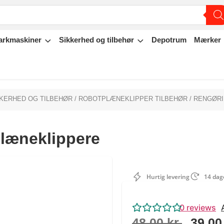
arkmaskiner
Sikkerhed og tilbehør
Depotrum
Mærker
KKERHED OG TILBEHØR
/
ROBOTPLÆNEKLIPPER TILBEHØR
/ RENGØR
plæneklippere
Hurtig levering
14 dage
0
reviews
48,00
kr.
39,0