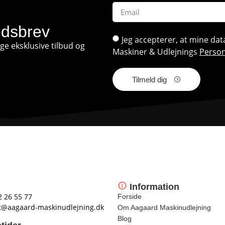
edsbrev
Jeg accepterer, at mine d
e eksklusive tilbud og
Maskiner & Udlejnings
Person
Tilmeld dig
Information
2 26 55 77
Forside
t@aagaard-maskinudlejning.dk
Om Aagaard Maskinudlejning
Blog