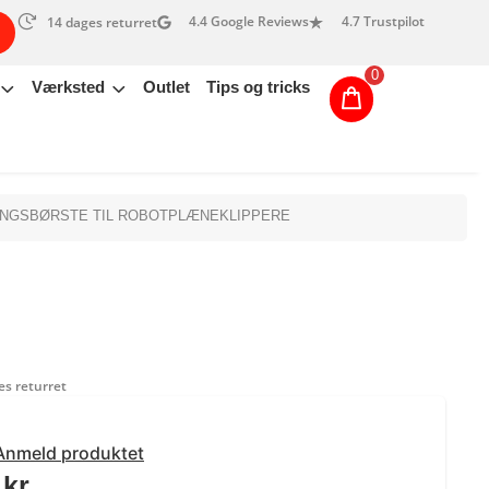
4.4 Google Reviews
4.7 Trustpilot
14 dages returret
0
Værksted
Outlet
Tips og tricks
INGSBØRSTE TIL ROBOTPLÆNEKLIPPERE
s returret
Anmeld produktet
0
kr.