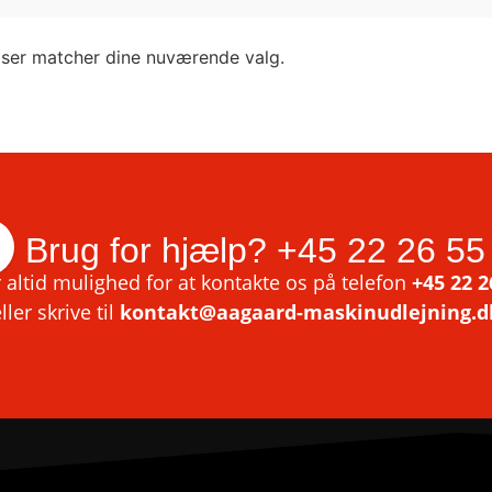
lser matcher dine nuværende valg.
Brug for hjælp?
+45 22 26 55
 altid mulighed for at kontakte os på telefon
+45 22 2
ller skrive til
kontakt@aagaard-maskinudlejning.d