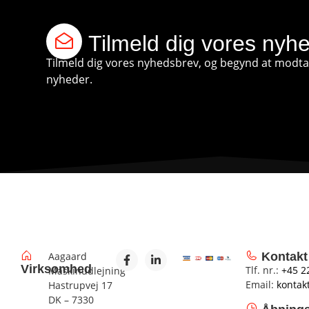
Tilmeld dig vores nyh
Tilmeld dig vores nyhedsbrev, og begynd at modtag
nyheder.
Aagaard
Kontakt
Virksomhed
Tlf. nr.:
+45 2
Maskinudlejning
Email:
kontak
Hastrupvej 17
DK – 7330