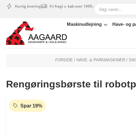
Hurtig levering
Fri fragt v. køb over 1999,-
Maskinudlejning
Have- og p
Maskinudlejning
Have- og parkmaskiner
Sikkerhed og tilbehør
Depotrum
FORSIDE
/
HAVE- & PARKMASKINER
/
SI
Mærker
Værksted
Rengøringsbørste til robot
Outlet
Tips og tricks
4.4 Google Reviews
4.7 Trustpilot
Spar 19%