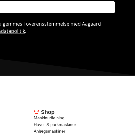
ata gemmes i overensstemmelse med Aagaard
datapolitik
.
Shop
Maskinudlejning
Have- & parkmaskiner
Anlægsmaskiner