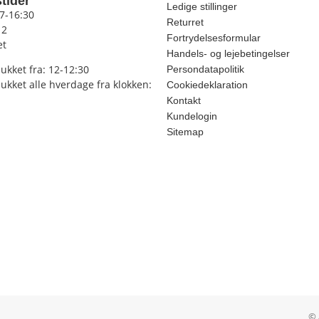
tider
Ledige stillinger
 7-16:30
Returret
12
Fortrydelsesformular
et
Handels- og lejebetingelser
lukket fra: 12-12:30
Persondatapolitik
lukket alle hverdage fra klokken:
Cookiedeklaration
Kontakt
Kundelogin
Sitemap
© 