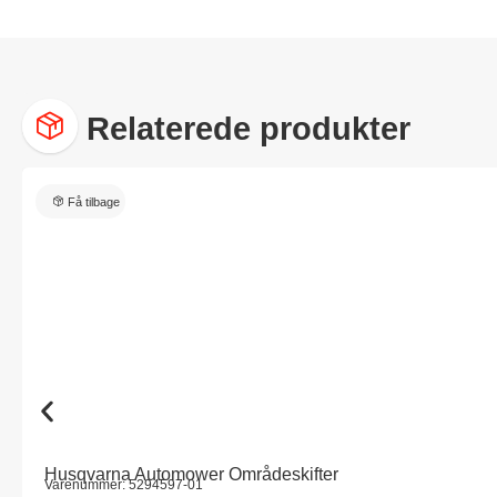
Relaterede produkter
Få tilbage
Husqvarna Automower Områdeskifter
Varenummer: 5294597-01