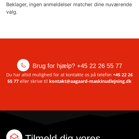
Beklager, ingen anmeldelser matcher dine nuværende
valg.
Brug for hjælp?
+45 22 26 55 77
Du har altid mulighed for at kontakte os på telefon
+45 22 26
55 77
eller skrive til
kontakt@aagaard-maskinudlejning.dk
Tilmeld dig vores