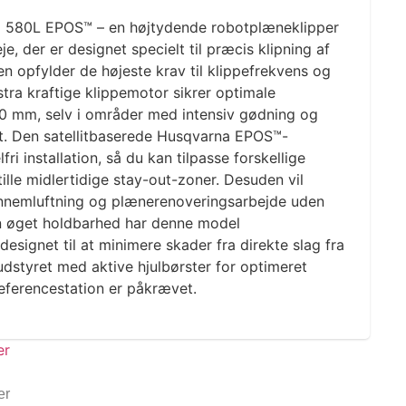
580L EPOS™ – en højtydende robotplæneklipper
je, der er designet specielt til præcis klipning af
n opfylder de højeste krav til klippefrekvens og
tra kraftige klippemotor sikrer optimale
 10 mm, selv i områder med intensiv gødning og
. Den satellitbaserede Husqvarna EPOS™-
ri installation, så du kan tilpasse forskellige
lle midlertidige stay-out-zoner. Desuden vil
nnemluftning og plænerenoveringsarbejde uden
 en øget holdbarhed har denne model
esignet til at minimere skader fra direkte slag fra
udstyret med aktive hjulbørster for optimeret
eferencestation er påkrævet.
er