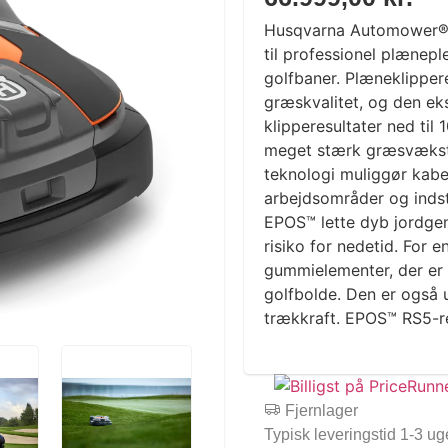
Husqvarna Automower® 
til professionel plæneple
golfbaner. Plæneklippere
græskvalitet, og den eks
klipperesultater ned til
meget stærk græsvækst
teknologi muliggør kabelf
arbejdsområder og indsti
EPOS™ lette dyb jordge
risiko for nedetid. For
gummielementer, der er d
golfbolde. Den er også 
trækkraft. EPOS™ RS5-r
Fjernlager
Typisk leveringstid 1-3 ug