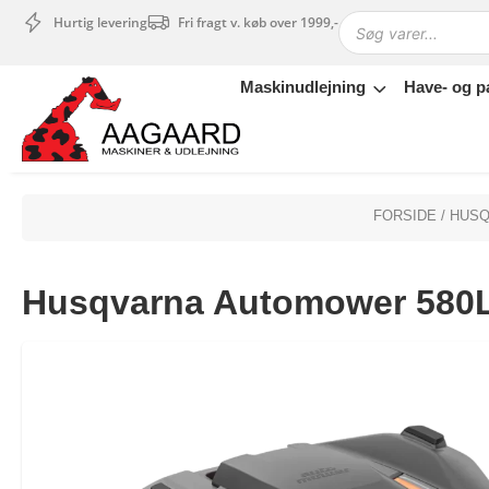
Hurtig levering
Fri fragt v. køb over 1999,-
Maskinudlejning
Have- og p
Maskinudlejning
Have- og parkmaskiner
Sikkerhed og tilbehør
Depotrum
FORSIDE
/
HUSQ
Mærker
Værksted
Husqvarna Automower 580
Outlet
Tips og tricks
4.4 Google Reviews
4.7 Trustpilot