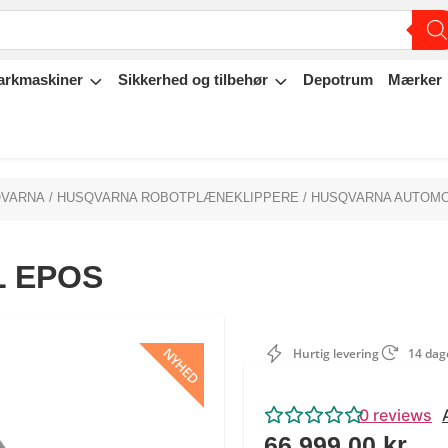
arkmaskiner
Sikkerhed og tilbehør
Depotrum
Mærker
VARNA
/
HUSQVARNA ROBOTPLÆNEKLIPPERE
/ HUSQVARNA AUTOMO
L EPOS
NYHED
Hurtig levering
14 dage
0
reviews
66.999,00
kr.