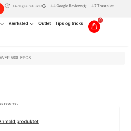
4.4 Google Reviews
4.7 Trustpilot
14 dages returret
0
Værksted
Outlet
Tips og tricks
WER 580L EPOS
s returret
Anmeld produktet