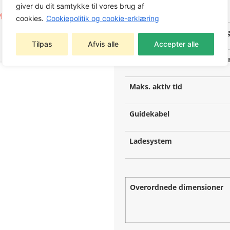
Afgrænsningstype
giver du dit samtykke til vores brug af
ppere
,
Kabelfri
cookies.
Cookiepolitik og cookie-erklæring
Maks hældning ned mod af
Tilpas
Afvis alle
Accepter alle
Maks hældning i arbejdsom
Maks. aktiv tid
Guidekabel
Ladesystem
Overordnede dimensioner