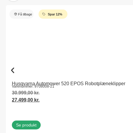
Få tilbage
Spar 12%
Husqvarna Automower 520 EPOS Robotplæneklipper
Varenummer: 9708008-21
30.999,00
kr.
27.499,00
kr.
Se produkt