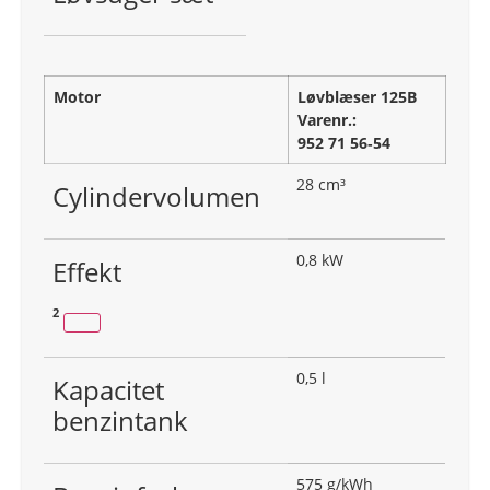
Motor
Løvblæser 125B
Varenr.:
952 71 56‑54
28 cm³
Cylindervolumen
0,8 kW
Effekt
2
0,5 l
Kapacitet
benzintank
575 g/kWh