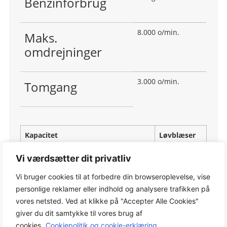
Benzinforbrug
8.000 o/min.
Maks.
omdrejninger
3.000 o/min.
Tomgang
Kapacitet
Løvblæser
125B
Varenr.:
Vi værdsætter dit privatliv
952 71 56‑54
Vi bruger cookies til at forbedre din browseroplevelse, vise
12,5 N
Maksimal blæsekraft
personlige reklamer eller indhold og analysere trafikken på
vores netsted. Ved at klikke på "Accepter Alle Cookies"
giver du dit samtykke til vores brug af
12,03
Maks. luftstrøm ved
cookies.
Cookiepolitik og cookie-erklæring