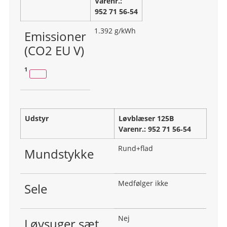
Varenr.:
952 71 56‑54
1.392 g/kWh
Emissioner
(CO2 EU V)
1
Udstyr
Løvblæser 125B
Varenr.: 952 71 56‑54
Rund+flad
Mundstykke
Medfølger ikke
Sele
Nej
Løvsuger sæt