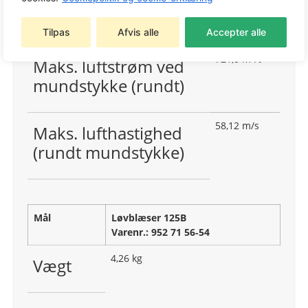
m³/min
mundstykke (rundt)
Tilpas
Afvis alle
Accepter alle
721,8 m³/t
Maks. luftstrøm ved
mundstykke (rundt)
58,12 m/s
Maks. lufthastighed
(rundt mundstykke)
Mål
Løvblæser 125B
Varenr.: 952 71 56‑54
4,26 kg
Vægt