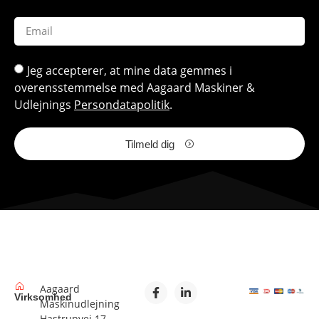
Jeg accepterer, at mine data gemmes i
overensstemmelse med Aagaard Maskiner &
Udlejnings
Persondatapolitik
.
Tilmeld dig
Aagaard
Virksomhed
Maskinudlejning
Hastrupvej 17