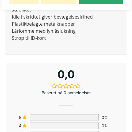
Bred, stærk bæltestrop midt på ryggen til ekstra
stabilitet
Kile i skridtet giver bevægelsesfrihed
Plastikbelagte metalknapper
Lårlomme med lynlåslukning
Strop til ID-kort
0,0
Baseret på 0 anmeldelser
5
0%
4
0%