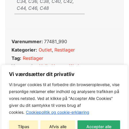
C34, C36, C38, C40, C42,
C44, C46, C48
Varenummer:
77481_990
Kategorier:
Outlet
,
Restlager
Tag:
Restlager
Varemærke:
Helly Hansen Workwear
Vi værdsætter dit privatliv
Vi bruger cookies til at forbedre din browseroplevelse, vise
personlige reklamer eller indhold og analysere trafikken på
EGENSKABER
vores netsted. Ved at klikke på "Accepter Alle Cookies"
giver du dit samtykke til vores brug af
2-vejs mekanisk stretchmateriale
cookies.
Cookiepolitik og cookie-erklæring
Hængelommer med dobbeltforet bund og
nylonwebbing giver slidstyrke
Tilpas
Afvis alle
Accepter alle