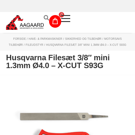
Prismatch!
0
FORSIDE
/
HAVE- & PARKMASKINER
/
SIKKERHED OG TILBEHØR
/
MOTORSAVS
Maskinudlejning
TILBEHØR
/
FILEUDSTYR
/ HUSQVARNA FILESÆT 3/8″ MINI 1.3MM Ø4.0 – X-CUT S93G
Have- og parkmaskiner
Husqvarna Filesæt 3/8″ mini
1.3mm Ø4.0 – X-CUT S93G
Sikkerhed og tilbehør
Depotrum
Mærker
Værksted
Outlet