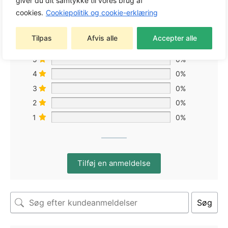
giver du dit samtykke til vores brug af
cookies.
Cookiepolitik og cookie-erklæring
Baseret på 0 anmeldelser
Tilpas
Afvis alle
Accepter alle
5
0%
4
0%
3
0%
2
0%
1
0%
Tilføj en anmeldelse
Søg