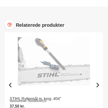
Relaterede produkter
STIHL Ryttermål m. krog .404″
Varenummer: 00008934010
37,50
kr.