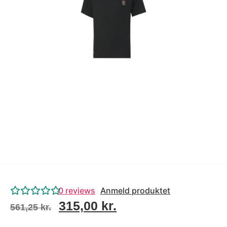
Tips og tricks
4.4 Google Reviews
4.7 Trustpilot
0
reviews
Anmeld produktet
315,00
kr.
561,25
kr.