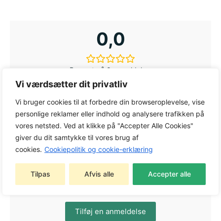
0,0
Baseret på 0 anmeldelser
Vi værdsætter dit privatliv
Vi bruger cookies til at forbedre din browseroplevelse, vise
5
0%
personlige reklamer eller indhold og analysere trafikken på
4
0%
vores netsted. Ved at klikke på "Accepter Alle Cookies"
giver du dit samtykke til vores brug af
3
0%
cookies.
Cookiepolitik og cookie-erklæring
2
0%
1
0%
Tilpas
Afvis alle
Accepter alle
Tilføj en anmeldelse