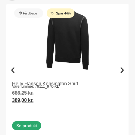
Få tilbage
Spar 44%
Helly Hansen Kensington Shirt
Varenummer: 79111_970-XL
686,25
kr.
389,00
kr.
Se produkt