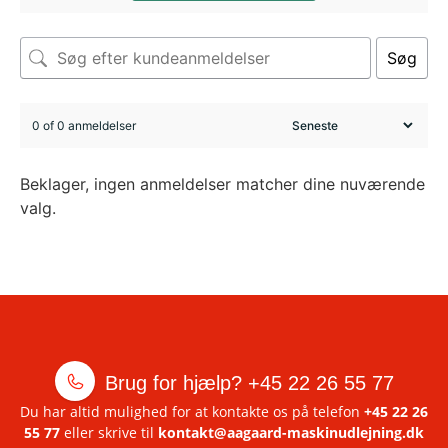
Søg
0 of 0 anmeldelser
Beklager, ingen anmeldelser matcher dine nuværende
valg.
Brug for hjælp?
+45 22 26 55 77
Du har altid mulighed for at kontakte os på telefon
+45 22 26
55 77
eller skrive til
kontakt@aagaard-maskinudlejning.dk