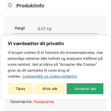
Produktinfo
Vægt
4,02 kg
Størrelse
156 × 24 × 26 cm
Vi værdsætter dit privatliv
Drivmiddel
Batteri
Vi bruger cookies til at forbedre din browseroplevelse, vise
personlige reklamer eller indhold og analysere trafikken på
vores netsted. Ved at klikke på "Accepter Alle Cookies"
giver du dit samtykke til vores brug af
cookies.
Cookiepolitik og cookie-erklæring
Varenummer:
9706202-04
Kategorier:
Husqvarna
,
Outlet
Tilpas
Afvis alle
Accepter alle
Tags:
Husqvarna
,
Husqvarna Aspire™
,
Outlet
Varemærke:
Husqvarna