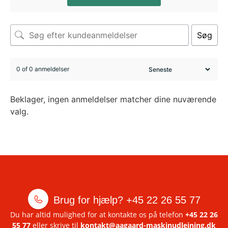
Søg
0 of 0 anmeldelser
Beklager, ingen anmeldelser matcher dine nuværende
valg.
Brug for hjælp?
+45 22 26 55 77
Du har altid mulighed for at kontakte os på telefon
+45 22 26
55 77
eller skrive til
kontakt@aagaard-maskinudlejning.dk