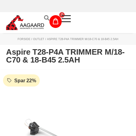
Prismatch!
0
FORSIDE
/
OUTLET
/ ASPIRE T28-P4A TRIMMER M/18-C70 & 18-B45 2.5AH
Maskinudlejning
Aspire T28-P4A TRIMMER M/18-
Have- og parkmaskiner
C70 & 18-B45 2.5AH
Sikkerhed og tilbehør
Spar 22%
Depotrum
Mærker
Værksted
Outlet