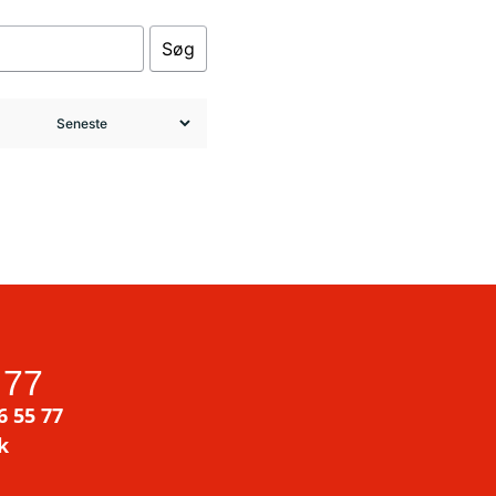
Søg
 77
6 55 77
k