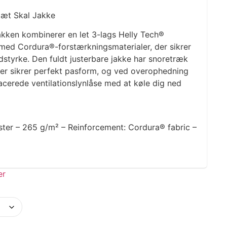
tæt Skal Jakke
akken kombinerer en let 3-lags Helly Tech®
d Cordura®-forstærkningsmaterialer, der sikrer
dstyrke. Den fuldt justerbare jakke har snoretræk
der sikrer perfekt pasform, og ved overophedning
acerede ventilationslynlåse med at køle dig ned
ster – 265 g/m² – Reinforcement: Cordura® fabric –