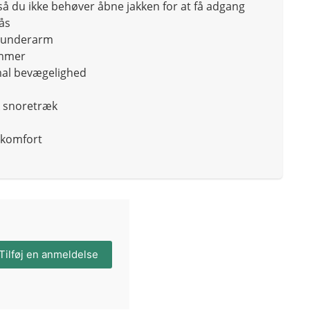
å du ikke behøver åbne jakken for at få adgang
ås
 i underarm
ommer
mal bevægelighed
k snoretræk
t komfort
Tilføj en anmeldelse