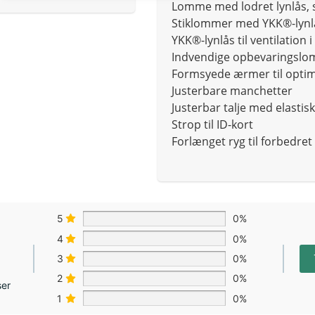
Lomme med lodret lynlås, s
Stiklommer med YKK®-lynl
YKK®-lynlås til ventilation
Indvendige opbevaringsl
Formsyede ærmer til opti
Justerbare manchetter
Justerbar talje med elastis
Strop til ID-kort
Forlænget ryg til forbedre
5
0%
4
0%
3
0%
2
0%
ser
1
0%