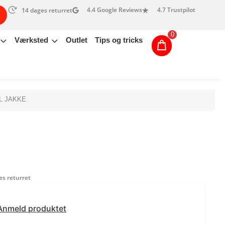
4.4 Google Reviews
4.7 Trustpilot
14 dages returret
0
Værksted
Outlet
Tips og tricks
L JAKKE
s returret
Anmeld produktet