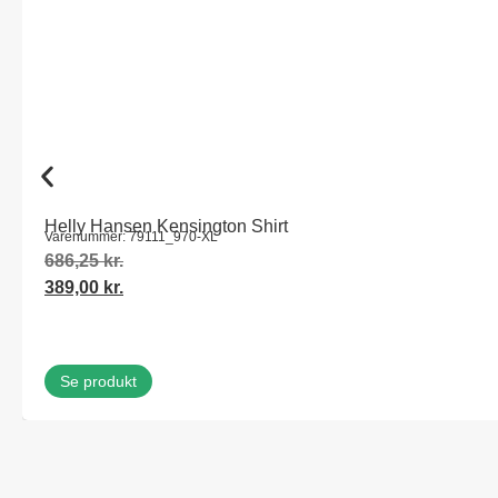
Helly Hansen Kensington Shirt
Varenummer: 79111_970-XL
686,25
kr.
389,00
kr.
Se produkt