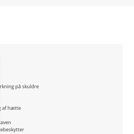
kning på skuldre
g af hætte
raven
ebeskytter