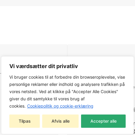
EGENSKABER
Vi værdsætter dit privatliv
EN 343:2003+A1:2007 3,3
Vi bruger cookies til at forbedre din browseroplevelse, vise
Fuldt tapet konstruktion
personlige reklamer eller indhold og analysere trafikken på
Cordura®-materialeforstær
vores netsted. Ved at klikke på "Accepter Alle Cookies"
Ingen skuldersømme
giver du dit samtykke til vores brug af
Justerbar hætte
cookies.
Cookiepolitik og cookie-erklæring
Lodret og vandret justerin
Kravejustering midt bagpå
Tilpas
Afvis alle
Accepter alle
Børstet polyester inden i k
YKK®-lynlås foran med hag