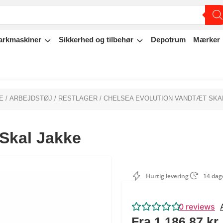
arkmaskiner
Sikkerhed og tilbehør
Depotrum
Mærker
E
/
ARBEJDSTØJ
/
RESTLAGER
/ CHELSEA EVOLUTION VANDTÆT SKA
Skal Jakke
Hurtig levering
14 dage
0
reviews
Fra
1.186,87
kr.