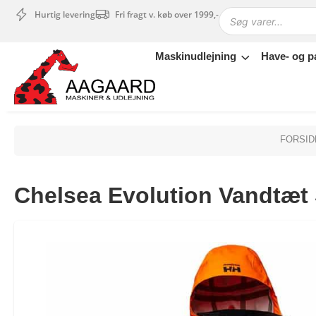
Hurtig levering
Fri fragt v. køb over 1999,-
Maskinudlejning
Have- og p
Maskinudlejning
Have- og parkmaskiner
Sikkerhed og tilbehør
Depotrum
FORSID
Mærker
Værksted
Chelsea Evolution Vandtæt 
Outlet
Tips og tricks
4.4 Google Reviews
4.7 Trustpilot