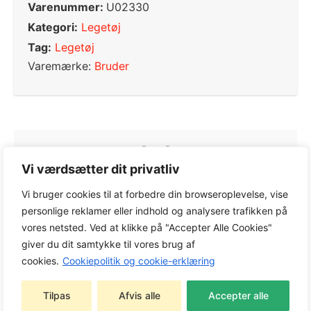
Varenummer:
U02330
Kategori:
Legetøj
Tag:
Legetøj
Varemærke:
Bruder
0,0
Vi værdsætter dit privatliv
Vi bruger cookies til at forbedre din browseroplevelse, vise
Baseret på 0 anmeldelser
personlige reklamer eller indhold og analysere trafikken på
vores netsted. Ved at klikke på "Accepter Alle Cookies"
giver du dit samtykke til vores brug af
5
0%
cookies.
Cookiepolitik og cookie-erklæring
4
0%
Tilpas
Afvis alle
Accepter alle
3
0%