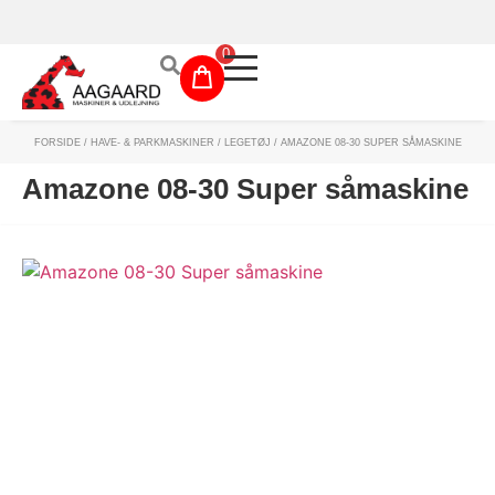
Prismatch!
0
FORSIDE
/
HAVE- & PARKMASKINER
/
LEGETØJ
/ AMAZONE 08-30 SUPER SÅMASKINE
Maskinudlejning
Amazone 08-30 Super såmaskine
Have- og parkmaskiner
Sikkerhed og tilbehør
Depotrum
Mærker
Værksted
Outlet