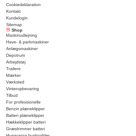
Cookiedeklaration
Kontakt
Kundelogin
Sitemap
Shop
Maskinudlejning
Have- & parkmaskiner
Anlægsmaskiner
Depotrum
Arbejdstøj
Trailere
Mærker
Værksted
Vinteropbevaring
Tilbud
For professionelle
Benzin plæneklipper
Batteri plæneklipper
Hækkeklipper batteri
Græstrimmer batteri
Husqvarna buskrydder