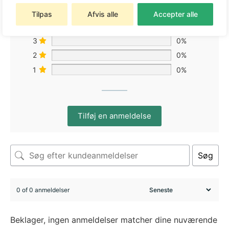
5
0%
Tilpas
Afvis alle
Accepter alle
4
0%
3
0%
2
0%
1
0%
Tilføj en anmeldelse
Søg
0 of 0 anmeldelser
Beklager, ingen anmeldelser matcher dine nuværende