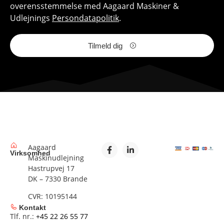
overensstemmelse med Aagaard Maskiner &
Udlejnings
Persondatapolitik
.
Tilmeld dig
Aagaard
Virksomhed
Maskinudlejning
Hastrupvej 17
DK – 7330 Brande
CVR: 10195144
Kontakt
Tlf. nr.:
+45 22 26 55 77