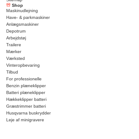
Shop
Maskinudlejning
Have- & parkmaskiner
Anlægsmaskiner
Depotrum
Arbejdstøj
Trailere
Mærker
Værksted
Vinteropbevaring
Tilbud
For professionelle
Benzin plæneklipper
Batteri plæneklipper
Hækkeklipper batteri
Græstrimmer batteri
Husqvarna buskrydder
Leje af minigravere