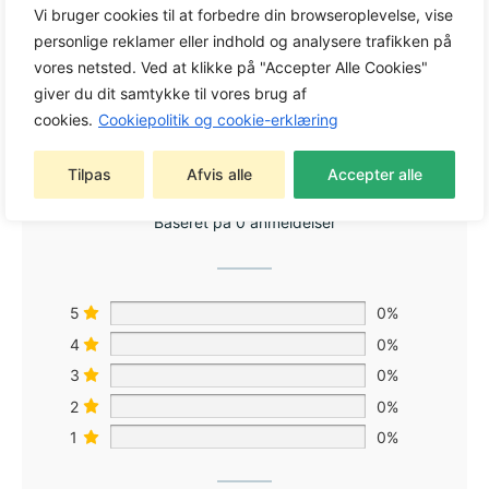
Vi bruger cookies til at forbedre din browseroplevelse, vise
Stihl
Rygbæresystem RTS Til HT og HL
personlige reklamer eller indhold og analysere trafikken på
vores netsted. Ved at klikke på "Accepter Alle Cookies"
giver du dit samtykke til vores brug af
cookies.
Cookiepolitik og cookie-erklæring
0,0
Tilpas
Afvis alle
Accepter alle
Baseret på 0 anmeldelser
5
0%
4
0%
3
0%
2
0%
1
0%