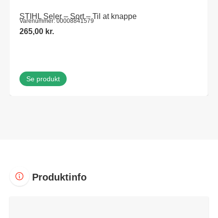
STIHL Seler – Sort – Til at knappe
Varenummer: 00008841579
265,00
kr.
Se produkt
Produktinfo