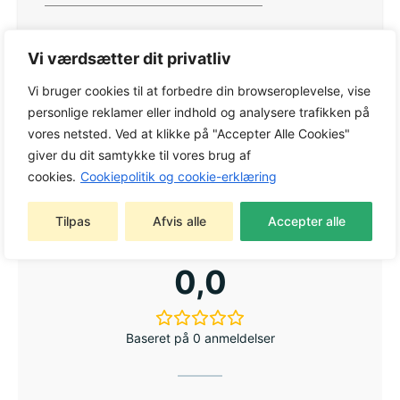
Vi værdsætter dit privatliv
Varenummer:
5361116
Vi bruger cookies til at forbedre din browseroplevelse, vise
personlige reklamer eller indhold og analysere trafikken på
Kategori:
Merchandise
vores netsted. Ved at klikke på "Accepter Alle Cookies"
Tag:
Merchandise
giver du dit samtykke til vores brug af
Varemærke:
Husqvarna
cookies.
Cookiepolitik og cookie-erklæring
Tilpas
Afvis alle
Accepter alle
0,0
Baseret på 0 anmeldelser