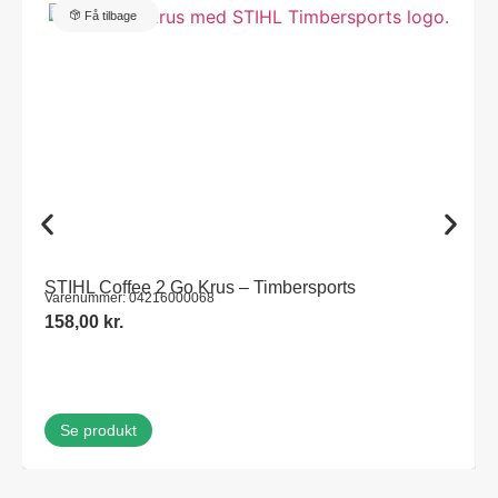
Få tilbage
STIHL Coffee 2 Go Krus – Timbersports
Varenummer: 04216000068
158,00
kr.
Se produkt