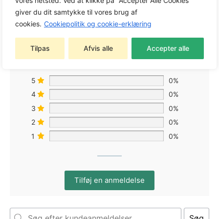
vores netsted. Ved at klikke på "Accepter Alle Cookies"
0,0
giver du dit samtykke til vores brug af
cookies.
Cookiepolitik og cookie-erklæring
Baseret på 0 anmeldelser
Tilpas
Afvis alle
Accepter alle
5
0%
4
0%
3
0%
2
0%
1
0%
Tilføj en anmeldelse
Søg