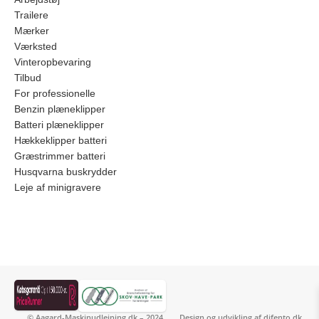
Trailere
Mærker
Værksted
Vinteropbevaring
Tilbud
For professionelle
Benzin plæneklipper
Batteri plæneklipper
Hækkeklipper batteri
Græstrimmer batteri
Husqvarna buskrydder
Leje af minigravere
© Aagard-Maskinudlejning.dk – 2024
Design og udvikling af
difento.dk