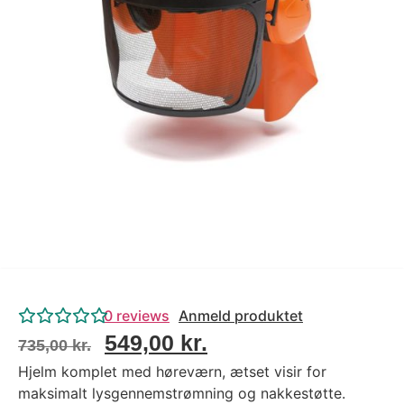
Tips og tricks
4.4 Google Reviews
4.7 Trustpilot
0
reviews
Anmeld produktet
549,00
kr.
735,00
kr.
Hjelm komplet med høreværn, ætset visir for
maksimalt lysgennemstrømning og nakkestøtte.