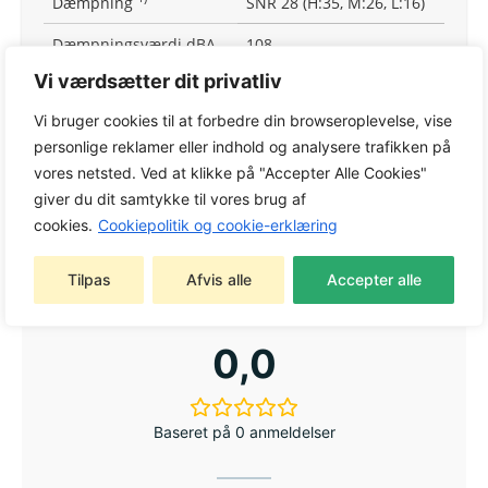
Dæmpning
SNR 28 (H:35, M:26, L:16)
Dæmpningsværdi dBA
108
Vi værdsætter dit privatliv
Hjelm, materiale
UV-stabilisered ABS
Vi bruger cookies til at forbedre din browseroplevelse, vise
Hjelmindretning
4-punkts vändbar
personlige reklamer eller indhold og analysere trafikken på
Lysgennemsigtighed %
75
vores netsted. Ved at klikke på "Accepter Alle Cookies"
giver du dit samtykke til vores brug af
1)
H-M-L: høj-, mellem- og lavfrekvens
cookies.
Cookiepolitik og cookie-erklæring
lyddæmpningsværdi
Tilpas
Afvis alle
Accepter alle
0,0
Baseret på 0 anmeldelser