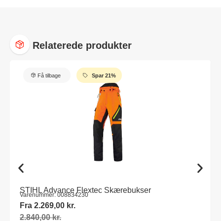
Relaterede produkter
Få tilbage
Spar 21%
STIHL Advance Flextec Skærebukser
Varenummer: 008834230
Fra
2.269,00
kr.
2.840,00
kr.