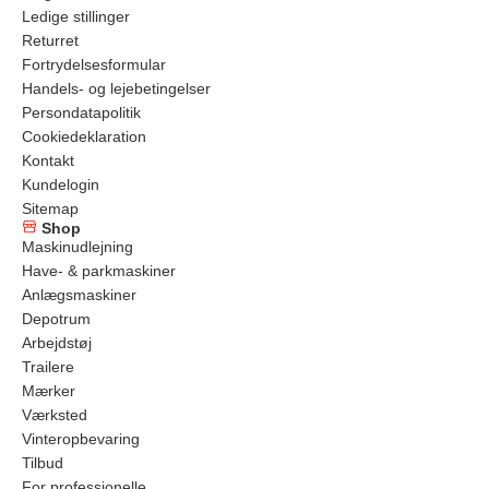
Ledige stillinger
Returret
Fortrydelsesformular
Handels- og lejebetingelser
Persondatapolitik
Cookiedeklaration
Kontakt
Kundelogin
Sitemap
Shop
Maskinudlejning
Have- & parkmaskiner
Anlægsmaskiner
Depotrum
Arbejdstøj
Trailere
Mærker
Værksted
Vinteropbevaring
Tilbud
For professionelle