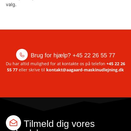
valg.
Brug for hjælp?
+45 22 26 55 77
Du har altid mulighed for at kontakte os på telefon
+45 22 26
55 77
eller skrive til
kontakt@aagaard-maskinudlejning.dk
Tilmeld dig vores