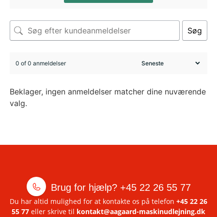
Søg
0 of 0 anmeldelser
Beklager, ingen anmeldelser matcher dine nuværende
valg.
Brug for hjælp?
+45 22 26 55 77
Du har altid mulighed for at kontakte os på telefon
+45 22 26
55 77
eller skrive til
kontakt@aagaard-maskinudlejning.dk