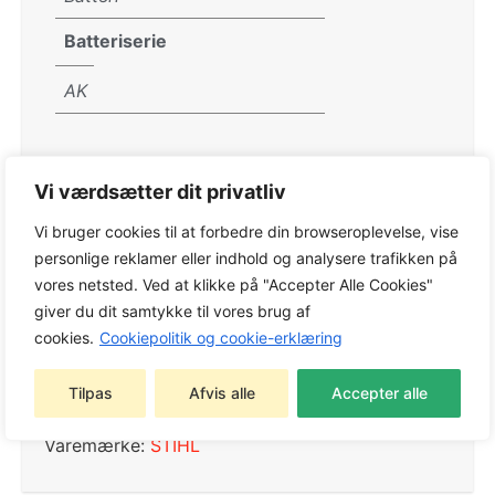
Batteriserie
AK
Vi værdsætter dit privatliv
Vi bruger cookies til at forbedre din browseroplevelse, vise
Varenummer:
SA020117104
personlige reklamer eller indhold og analysere trafikken på
Kategorier:
Batterimaskiner
,
Ekskl. Batteri og
vores netsted. Ved at klikke på "Accepter Alle Cookies"
lader
,
Løvblæsere og -sugere
,
STIHL
giver du dit samtykke til vores brug af
Batterimaskiner
,
STIHL Løvblæsere og -sugere
cookies.
Cookiepolitik og cookie-erklæring
Tags:
Batterimaskiner
,
Ekskl. Batteri og lader
,
Løvblæsere og -sugere
,
STIHL Batterimaskiner
,
Tilpas
Afvis alle
Accepter alle
STIHL Løvblæsere og -sugere
Varemærke:
STIHL