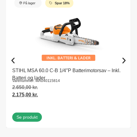
På lager
Spar 18%
INKL. BATTERI & LADER
STIHL MSA 60.0 C-B 1/4″P Batterimotorsav – Inkl.
Batteri og lader
Varenummer: MA040115814
2.650,00
kr.
2.175,00
kr.
Se produkt