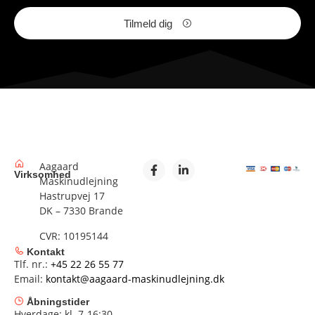
Tilmeld dig
Aagaard
Virksomhed
Maskinudlejning
Hastrupvej 17
DK – 7330 Brande
CVR: 10195144
Kontakt
Tlf. nr.:
+45 22 26 55 77
Email:
kontakt@aagaard-maskinudlejning.dk
Åbningstider
Hverdage: kl. 7-16:30