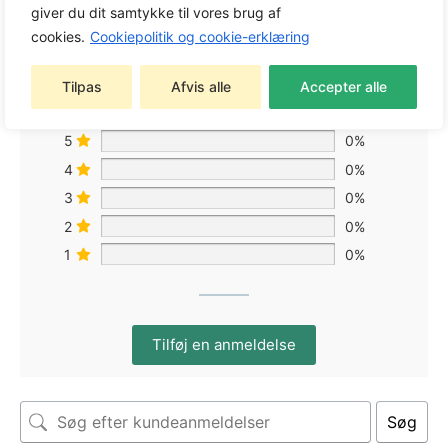
giver du dit samtykke til vores brug af
cookies.
Cookiepolitik og cookie-erklæring
Baseret på 0 anmeldelser
Tilpas
Afvis alle
Accepter alle
5
0%
4
0%
3
0%
2
0%
1
0%
Tilføj en anmeldelse
Søg