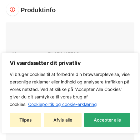
Produktinfo
Varenummer:
FA070115703
Vi værdsætter dit privatliv
Kategorier:
Batterimaskiner
,
Ekskl. Batteri og
lader
,
STIHL Batterimaskiner
,
STIHL Trimmere og
Vi bruger cookies til at forbedre din browseroplevelse, vise
kratryddere
,
Trimmere og kratryddere
personlige reklamer eller indhold og analysere trafikken på
Tags:
Batterimaskiner
,
Ekskl. Batteri og lader
,
vores netsted. Ved at klikke på "Accepter Alle Cookies"
STIHL Batterimaskiner
,
STIHL Trimmere og
giver du dit samtykke til vores brug af
kratryddere
,
Trimmere og kratryddere
cookies.
Cookiepolitik og cookie-erklæring
Varemærke:
Husqvarna
Tilpas
Afvis alle
Accepter alle