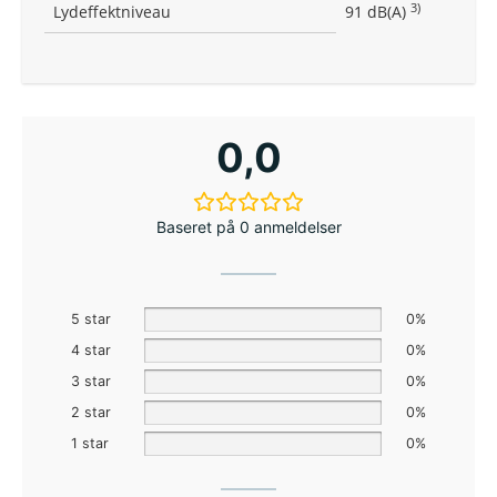
3)
Lydeffektniveau
91 dB(A)
0,0
Baseret på 0 anmeldelser
5 star
0%
4 star
0%
3 star
0%
2 star
0%
1 star
0%