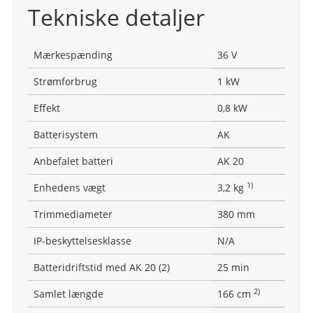
Tekniske detaljer
Mærkespænding
36 V
Strømforbrug
1 kW
Effekt
0,8 kW
Batterisystem
AK
Anbefalet batteri
AK 20
1)
Enhedens vægt
3,2 kg
Trimmediameter
380 mm
IP-beskyttelsesklasse
N/A
Batteridriftstid med AK 20 (2)
25 min
2)
Samlet længde
166 cm