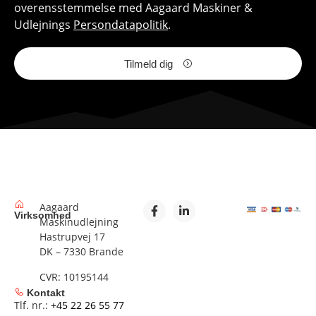
overensstemmelse med Aagaard Maskiner &
Udlejnings
Persondatapolitik
.
Tilmeld dig
Aagaard
Virksomhed
Maskinudlejning
Hastrupvej 17
DK – 7330 Brande
CVR: 10195144
Kontakt
Tlf. nr.:
+45 22 26 55 77