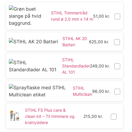
STIHL Trimmertråd
51,00
kr.
rund ø 2,0 mm x 14 m
STIHL AK 20
625,00
kr.
Batteri
STIHL
Standardlader
249,00
kr.
AL 101
STIHL
96,00
kr.
Multiclean
STIHL FS Plus care &
clean kit – Til trimmere og
215,00
kr.
kratryddere