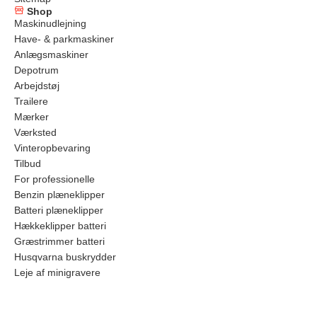
Shop
Maskinudlejning
Have- & parkmaskiner
Anlægsmaskiner
Depotrum
Arbejdstøj
Trailere
Mærker
Værksted
Vinteropbevaring
Tilbud
For professionelle
Benzin plæneklipper
Batteri plæneklipper
Hækkeklipper batteri
Græstrimmer batteri
Husqvarna buskrydder
Leje af minigravere