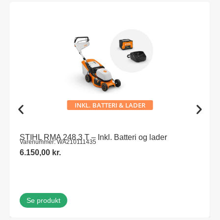
INKL. BATTERI & LADER
STIHL RMA 248.3 T – Inkl. Batteri og lader
Varenummer: WA210111435
6.150,00
kr.
Se produkt