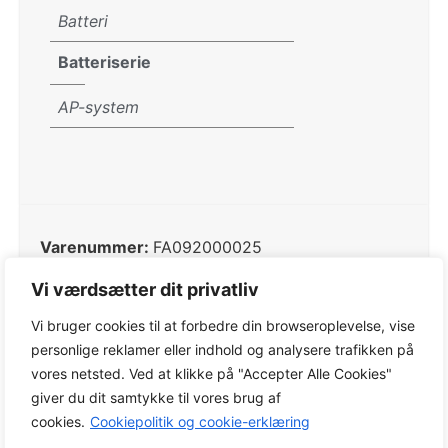
Batteri
Batteriserie
AP-system
Varenummer:
FA092000025
Kategorier:
Batterimaskiner
,
Ekskl. Batteri og
Vi værdsætter dit privatliv
lader
,
STIHL Batterimaskiner
,
STIHL Trimmere og
kratryddere
,
Trimmere og kratryddere
Vi bruger cookies til at forbedre din browseroplevelse, vise
personlige reklamer eller indhold og analysere trafikken på
Tags:
Batterimaskiner
,
Ekskl. Batteri og lader
,
vores netsted. Ved at klikke på "Accepter Alle Cookies"
STIHL Batterimaskiner
,
STIHL Trimmere og
giver du dit samtykke til vores brug af
kratryddere
,
Trimmere og kratryddere
cookies.
Cookiepolitik og cookie-erklæring
Varemærke:
STIHL