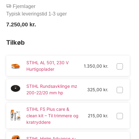
Fjernlager
Typisk leveringstid 1-3 uger
7.250,00
kr.
Tilkøb
STIHL AL 501, 230 V
1.350,00
kr.
Hurtigoplader
STIHL Rundsavklinge mz
325,00
kr.
200-22/20 mm hp
STIHL FS Plus care &
clean kit – Til trimmere og
215,00
kr.
kratryddere
STIHL Hjelm Advance x-