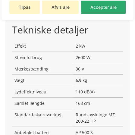
Tilpas
Afvis alle
Accepter alle
Tekniske detaljer
Effekt
2 kW
Strømforbrug
2600 W
Mærkespænding
36 V
Vægt
6,9 kg
Lydeffektniveau
110 dB(A)
Samlet længde
168 cm
Standard-skæreværktøj
Rundsavsklinge MZ
200-22 HP
Anbefalet batteri
AP 500 S