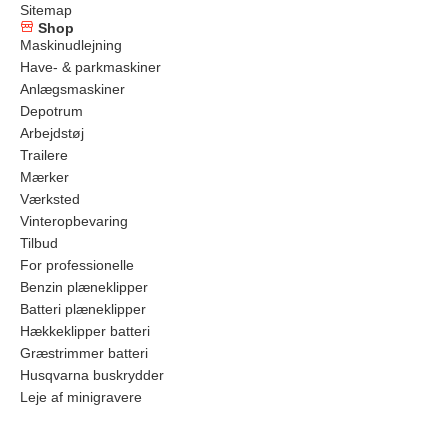
Sitemap
Shop
Maskinudlejning
Have- & parkmaskiner
Anlægsmaskiner
Depotrum
Arbejdstøj
Trailere
Mærker
Værksted
Vinteropbevaring
Tilbud
For professionelle
Benzin plæneklipper
Batteri plæneklipper
Hækkeklipper batteri
Græstrimmer batteri
Husqvarna buskrydder
Leje af minigravere