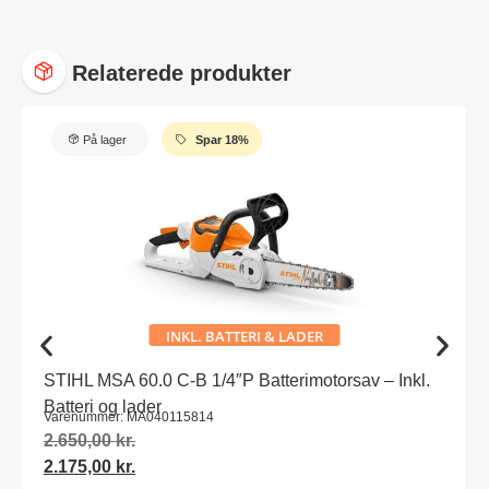
Relaterede produkter
På lager
Spar 18%
INKL. BATTERI & LADER
STIHL MSA 60.0 C-B 1/4″P Batterimotorsav – Inkl.
Batteri og lader
Varenummer: MA040115814
2.650,00
kr.
2.175,00
kr.