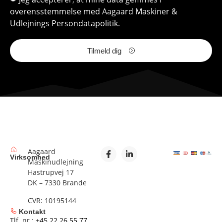
overensstemmelse med Aagaard Maskiner &
Udlejnings
Persondatapolitik
.
Tilmeld dig
Aagaard
Virksomhed
Maskinudlejning
Hastrupvej 17
DK – 7330 Brande
CVR: 10195144
Kontakt
Tlf. nr.:
+45 22 26 55 77