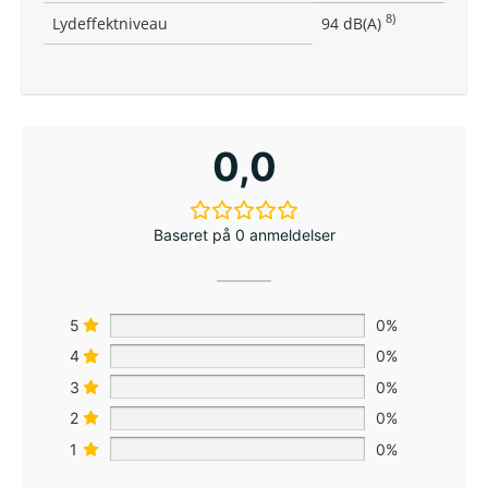
8)
Lydeffektniveau
94 dB(A)
0,0
Baseret på 0 anmeldelser
5
0%
4
0%
3
0%
2
0%
1
0%