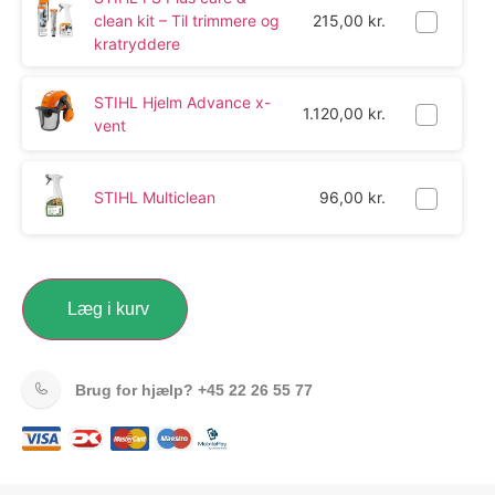
clean kit – Til trimmere og
215,00
kr.
kratryddere
STIHL Hjelm Advance x-
1.120,00
kr.
vent
STIHL Multiclean
96,00
kr.
Læg i kurv
Brug for hjælp?
+45 22 26 55 77