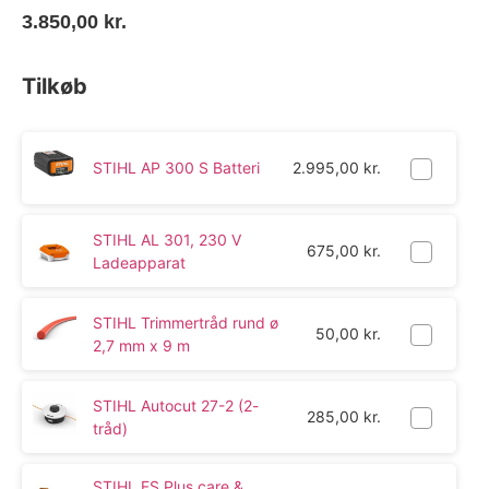
3.850,00
kr.
Tilkøb
STIHL AP 300 S Batteri
2.995,00
kr.
STIHL AL 301, 230 V
675,00
kr.
Ladeapparat
STIHL Trimmertråd rund ø
50,00
kr.
2,7 mm x 9 m
STIHL Autocut 27-2 (2-
285,00
kr.
tråd)
STIHL FS Plus care &