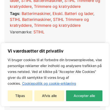
lader
,
STIHL Batterimaskiner
,
STIHL Trimmere og
kratryddere
,
Trimmere og kratryddere
Tags:
Batterimaskiner
,
Ekskl. Batteri og lader
,
STIHL Batterimaskiner
,
STIHL Trimmere og
kratryddere
,
Trimmere og kratryddere
Varemærke:
STIHL
Vi værdsætter dit privatliv
Tekniske detaljer
Vi bruger cookies til at forbedre din browseroplevelse, vise
personlige reklamer eller indhold og analysere trafikken på
vores netsted. Ved at klikke på "Accepter Alle Cookies"
Mærkespænding
36 V
giver du dit samtykke til vores brug af
Strømforbrug
1,03 kW
cookies.
Cookiepolitik og cookie-erklæring
Effekt
0,8 kW
Tilpas
Afvis alle
Accepter alle
Batterisystem
AP