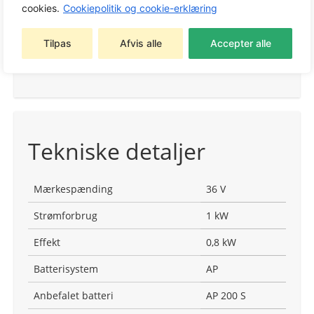
cookies.
Cookiepolitik og cookie-erklæring
Tags:
Batterimaskiner
,
Ekskl. Batteri og lader
,
STIHL Batterimaskiner
,
STIHL Trimmere og
Tilpas
Afvis alle
Accepter alle
kratryddere
,
Trimmere og kratryddere
Varemærke:
STIHL
Tekniske detaljer
Mærkespænding
36 V
Strømforbrug
1 kW
Effekt
0,8 kW
Batterisystem
AP
Anbefalet batteri
AP 200 S