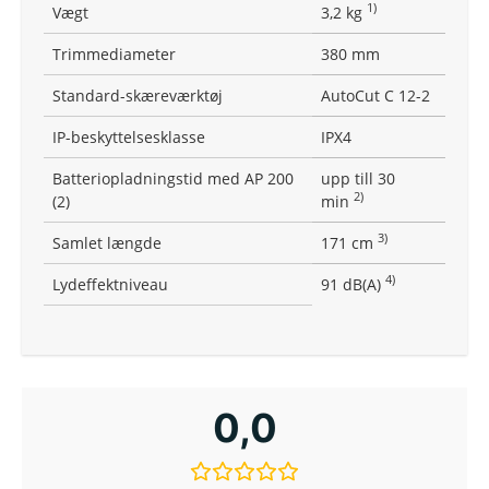
1)
Vægt
3,2 kg
Trimmediameter
380 mm
Standard-skæreværktøj
AutoCut C 12-2
IP-beskyttelsesklasse
IPX4
Batteriopladningstid med AP 200
upp till 30
2)
(2)
min
3)
Samlet længde
171 cm
4)
Lydeffektniveau
91 dB(A)
0,0