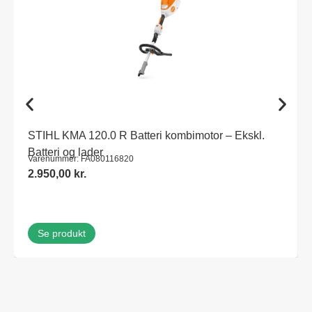
STIHL KMA 120.0 R Batteri kombimotor – Ekskl.
Batteri og lader
Varenummer: FA080116820
2.950,00
kr.
Se produkt