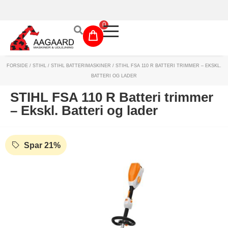
Prismatch!
0
FORSIDE
/
STIHL
/
STIHL BATTERIMASKINER
/ STIHL FSA 110 R BATTERI TRIMMER – EKSKL.
Maskinudlejning
BATTERI OG LADER
Have- og parkmaskiner
STIHL FSA 110 R Batteri trimmer
– Ekskl. Batteri og lader
Sikkerhed og tilbehør
Depotrum
Spar 21%
Mærker
Værksted
Outlet