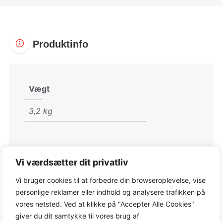
Produktinfo
Vægt
3,2 kg
Vi værdsætter dit privatliv
Varenummer:
FA070115723
Vi bruger cookies til at forbedre din browseroplevelse, vise
personlige reklamer eller indhold og analysere trafikken på
Kategorier:
Batterimaskiner
,
Ekskl. Batteri og
vores netsted. Ved at klikke på "Accepter Alle Cookies"
lader
,
STIHL Batterimaskiner
,
STIHL Trimmere og
giver du dit samtykke til vores brug af
kratryddere
,
Trimmere og kratryddere