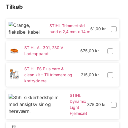
Tilkøb
STIHL Trimmertråd
61,00
kr.
rund ø 2,4 mm x 14 m
STIHL AL 301, 230 V
675,00
kr.
Ladeapparat
STIHL FS Plus care &
clean kit – Til trimmere og
215,00
kr.
kratryddere
STIHL
Dynamic
375,00
kr.
Light
Hjelmsæt