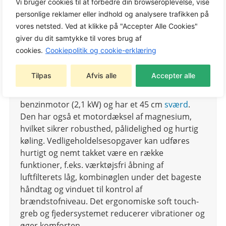
Tags:
Motorsave
,
STIGA Motorsav
Vi bruger cookies til at forbedre din browseroplevelse, vise
personlige reklamer eller indhold og analysere trafikken på
Varemærke:
STIGA
vores netsted. Ved at klikke på "Accepter Alle Cookies"
giver du dit samtykke til vores brug af
cookies.
Cookiepolitik og cookie-erklæring
Robust og kraftfuld maskine, der giver høj
Tilpas
Afvis alle
Accepter alle
effektivitet og pålidelighed. Kædesaven
STIGA
CS
750 (tidligere SP 466) drives af en 46,5 cm³
benzinmotor (2,1 kW) og har et 45 cm
sværd
.
Den har også et motordæksel af magnesium,
hvilket sikrer robusthed, pålidelighed og hurtig
køling. Vedligeholdelsesopgaver kan udføres
hurtigt og nemt takket være en række
funktioner, f.eks. værktøjsfri åbning af
luftfilterets låg, kombinøglen under det bageste
håndtag og vinduet til kontrol af
brændstofniveau. Det ergonomiske soft touch-
greb og fjedersystemet reducerer vibrationer og
øger komforten.