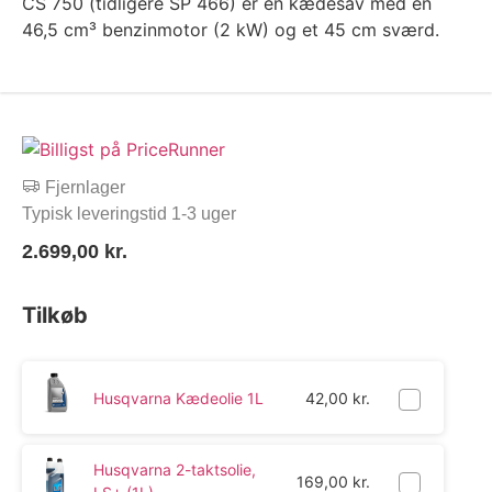
CS 750 (tidligere SP 466) er en kædesav med en
46,5 cm³ benzinmotor (2 kW) og et 45 cm sværd.
Fjernlager
Typisk leveringstid 1-3 uger
2.699,00
kr.
Tilkøb
Husqvarna Kædeolie 1L
42,00
kr.
Husqvarna 2-taktsolie,
169,00
kr.