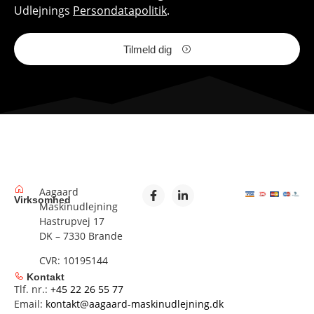
Udlejnings
Persondatapolitik
.
Tilmeld dig
Aagaard
Virksomhed
Maskinudlejning
Hastrupvej 17
DK – 7330 Brande
CVR: 10195144
Kontakt
Tlf. nr.:
+45 22 26 55 77
Email:
kontakt@aagaard-maskinudlejning.dk