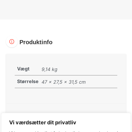
Produktinfo
Vægt
9,14 kg
Størrelse
47 × 27,5 × 31,5 cm
Varenummer:
240461802/ST1
Vi værdsætter dit privatliv
Kategorier:
Motorsave
,
STIGA Motorsav