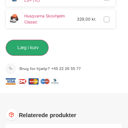
LS+ (1L)
Husqvarna Skovhjelm
329,00
kr.
Classic
Læg i kurv
Brug for hjælp?
+45 22 26 55 77
Relaterede produkter