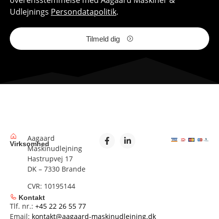
Udlejnings
Persondatapolitik
.
Tilmeld dig
Aagaard
Virksomhed
Maskinudlejning
Hastrupvej 17
DK – 7330 Brande
CVR: 10195144
Kontakt
Tlf. nr.:
+45 22 26 55 77
Email:
kontakt@aagaard-maskinudlejning.dk