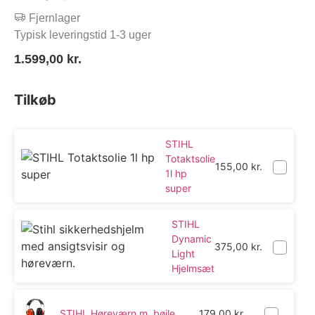
Fjernlager
Typisk leveringstid 1-3 uger
1.599,00
kr.
Tilkøb
STIHL
Totaktsolie
155,00
kr.
1l hp
super
STIHL
Dynamic
375,00
kr.
Light
Hjelmsæt
STIHL Høreværn m. bøjle
179,00
kr.