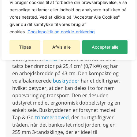
kratryddere
Vi bruger cookies til at forbedre din browseroplevelse, vise
personlige reklamer eller indhold og analysere trafikken på
Tags:
STIGA Buskrydder
,
Trimmere og
vores netsted. Ved at klikke på "Accepter Alle Cookies"
kratryddere
giver du dit samtykke til vores brug af
Varemærke:
STIGA
cookies.
Cookiepolitik og cookie-erklæring
Tilpas
Afvis alle
Accepter alle
Buskrydderen
STIGA
BC 330 AB drives af en 2-
takts benzinmotor på 25,4 cm³ (0,7 kW) og har
en arbejdsbredde på 43 cm. Den kompakte og
velafbalancerede
buskrydder
har et delt rigrør,
hvilket betyder, at den kan deles i to for nem
opbevaring og transport. Den er desuden
udstyret med et ergonomisk dobbeltstyr og en
enkelt sele. Buskrydderen er forsynet med et
Tap & Go-
trimmerhoved
, der hurtigt frigiver
tråden, når det bankes let mod jorden, og en
255 mm 3-tandsklinge, der er ideel til