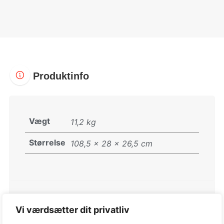
Produktinfo
Vægt
11,2 kg
Størrelse
108,5 × 28 × 26,5 cm
Varenummer:
287121102/ST2
Vi værdsætter dit privatliv
Kategorier:
STIGA Buskryddere
,
Trimmere og