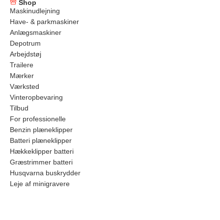
Shop
Maskinudlejning
Have- & parkmaskiner
Anlægsmaskiner
Depotrum
Arbejdstøj
Trailere
Mærker
Værksted
Vinteropbevaring
Tilbud
For professionelle
Benzin plæneklipper
Batteri plæneklipper
Hækkeklipper batteri
Græstrimmer batteri
Husqvarna buskrydder
Leje af minigravere