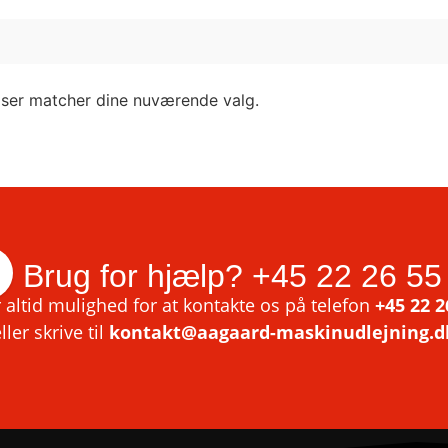
lser matcher dine nuværende valg.
Brug for hjælp?
+45 22 26 55
 altid mulighed for at kontakte os på telefon
+45 22 2
ller skrive til
kontakt@aagaard-maskinudlejning.d