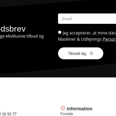
edsbrev
Jeg accepterer, at mine d
e eksklusive tilbud og
Maskiner & Udlejnings
Person
Tilmeld dig
Information
2 26 55 77
Forside