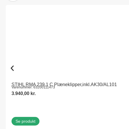
STIHL RMA 239.1 C Plæneklipper,inkl.AK30/AL101
Varenummer: 63200111473
3.940,00
kr.
Se produkt