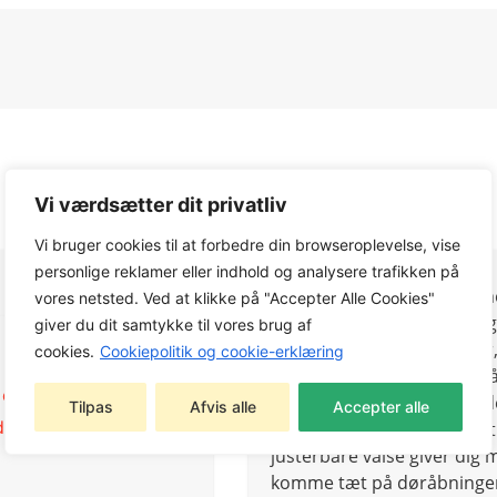
Vi værdsætter dit privatliv
Vi bruger cookies til at forbedre din browseroplevelse, vise
personlige reklamer eller indhold og analysere trafikken på
Det burde ikke være en sme
vores netsted. Ved at klikke på "Accepter Alle Cookies"
sneskovl er både behagelig
giver du dit samtykke til vores brug af
til 15 cm dyb fra indkørsle
cookies.
Cookiepolitik og cookie-erklæring
batteriet, placér hånden p
 og lader
knappen og begynd arbejdet
Tilpas
Afvis alle
Accepter alle
der
sneskovlen så den passer t
justerbare valse giver dig
komme tæt på døråbninger 