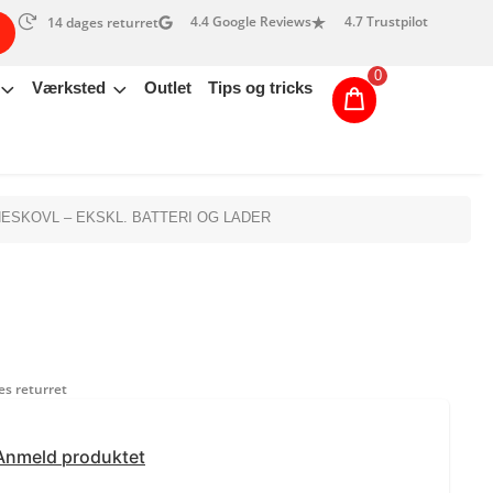
4.4 Google Reviews
4.7 Trustpilot
14 dages returret
0
Værksted
Outlet
Tips og tricks
SNESKOVL – EKSKL. BATTERI OG LADER
s returret
Anmeld produktet