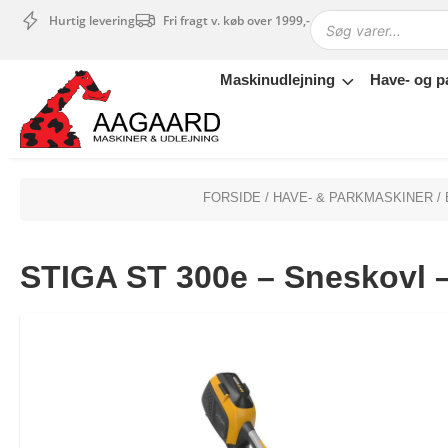
Hurtig levering
Fri fragt v. køb over 1999,-
Maskinudlejning
Have- og p
Maskinudlejning
Have- og parkmaskiner
Sikkerhed og tilbehør
Depotrum
FORSIDE
/
HAVE- & PARKMASKINER
/
Mærker
Værksted
STIGA ST 300e – Sneskovl – 
Outlet
Tips og tricks
4.4 Google Reviews
4.7 Trustpilot