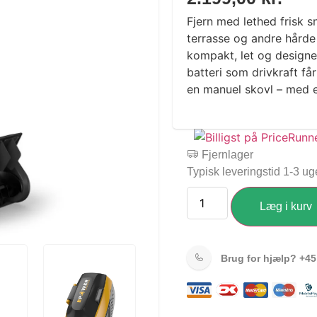
Fjern med lethed frisk s
terrasse og andre hårde 
kompakt, let og design
batteri som drivkraft få
en manuel skovl – med e
Fjernlager
Typisk leveringstid 1-3 ug
Læg i kurv
Brug for hjælp?
+45