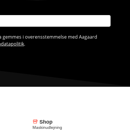
ata gemmes i overensstemmelse med Aagaard
datapolitik
.
Shop
Maskinudlejning