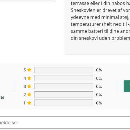
terrasse eller i din nabos h
Sneskovlen er drevet af vo
ydeevne med minimal støj, v
temperaturer (helt ned til 
samme batteri til dine and
din sneskovl uden problem
5
0%
4
0%
3
0%
2
0%
ser
1
0%