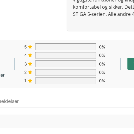
komfortabel og sikker. Det
STIGA 5-serien. Alle andre 4
5
0%
4
0%
3
0%
2
0%
ser
1
0%