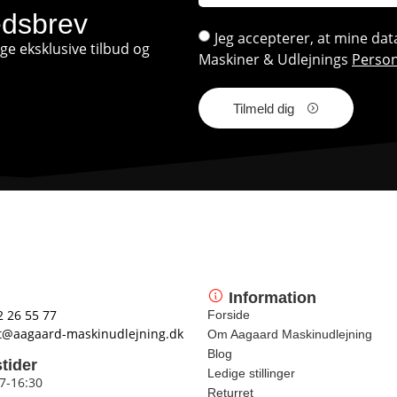
edsbrev
Jeg accepterer, at mine d
e eksklusive tilbud og
Maskiner & Udlejnings
Person
Tilmeld dig
Information
2 26 55 77
Forside
t@aagaard-maskinudlejning.dk
Om Aagaard Maskinudlejning
Blog
tider
Ledige stillinger
 7-16:30
Returret