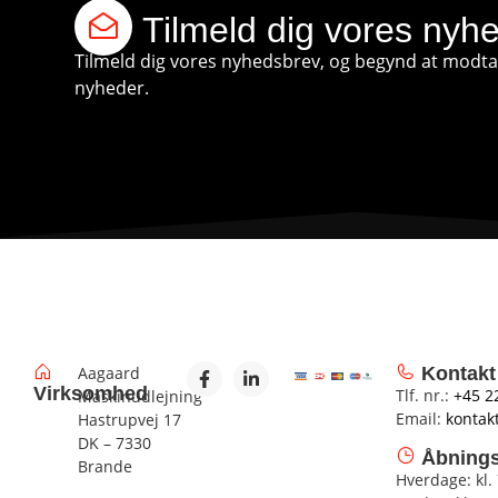
Tilmeld dig vores nyh
Tilmeld dig vores nyhedsbrev, og begynd at modtag
nyheder.
Aagaard
Kontakt
Virksomhed
Tlf. nr.:
+45 2
Maskinudlejning
Email:
kontak
Hastrupvej 17
DK – 7330
Åbnings
Brande
Hverdage: kl.