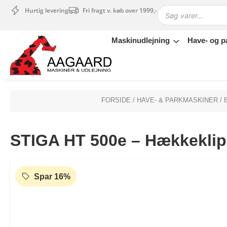
Hurtig levering
Fri fragt v. køb over 1999,-
Maskinudlejning
Have- og p
Maskinudlejning
Have- og parkmaskiner
Sikkerhed og tilbehør
Depotrum
FORSIDE
/
HAVE- & PARKMASKINER
/
Mærker
Værksted
STIGA HT 500e – Hækkeklippe
Outlet
Tips og tricks
4.4 Google Reviews
4.7 Trustpilot
Spar 16%