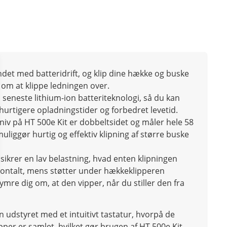
ndet med batteridrift, og klip dine hække og buske
 om at klippe ledningen over.
 seneste lithium-ion batteriteknologi, så du kan
 hurtigere opladningstider og forbedret levetid.
niv på HT 500e Kit er dobbeltsidet og måler hele 58
liggør hurtig og effektiv klipning af større buske
sikrer en lav belastning, hvad enten klipningen
risontalt, mens støtter under hækkeklipperen
ymre dig om, at den vipper, når du stiller den fra
udstyret med et intuitivt tastatur, hvorpå de
pper er samlet, hvilket gør brugen af HT 500e Kit