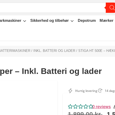
arkmaskiner
Sikkerhed og tilbehør
Depotrum
Mærker
BATTERIMASKINER
/
INKL. BATTERI OG LADER
/ STIGA HT 500E – HÆK
r – Inkl. Batteri og lader
Hurtig levering
14 dage
0
reviews
1.899,00
kr.
1.