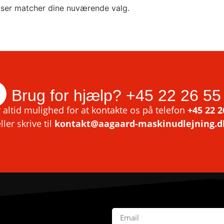
lser matcher dine nuværende valg.
Brug for hjælp?
+45 22 26 55
 altid mulighed for at kontakte os på telefon
+45 22 2
ller skrive til
kontakt@aagaard-maskinudlejning.d