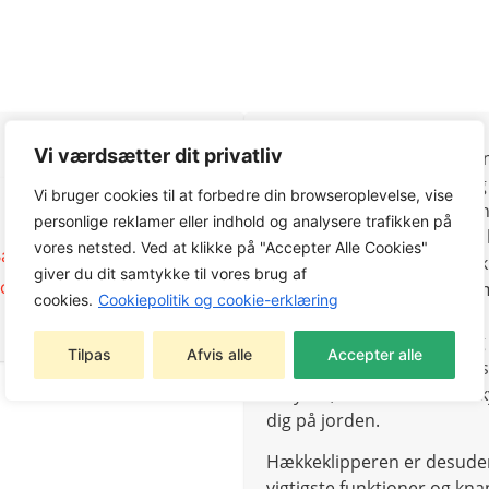
Vi værdsætter dit privatliv
Nyd friheden, der er forbu
uden at skulle bekymre dig
Vi bruger cookies til at forbedre din browseroplevelse, vise
48 V-batteriet benytter den
personlige reklamer eller indhold og analysere trafikken på
forvente længere driftstid,
vores netsted. Ved at klikke på "Accepter Alle Cookies"
Batteri og lader
,
STIGA
Den skarpe, laserskårede k
giver du dit samtykke til vores brug af
 og lader
,
STIGA
cm – en kombination, der mu
cookies.
Cookiepolitik og cookie-erklæring
og hække.
Det 180° drejbare håndtag 
Tilpas
Afvis alle
Accepter alle
udføres vertikalt eller ho
betyder, at du ikke skal bek
dig på jorden.
Hækkeklipperen er desuden 
vigtigste funktioner og kna