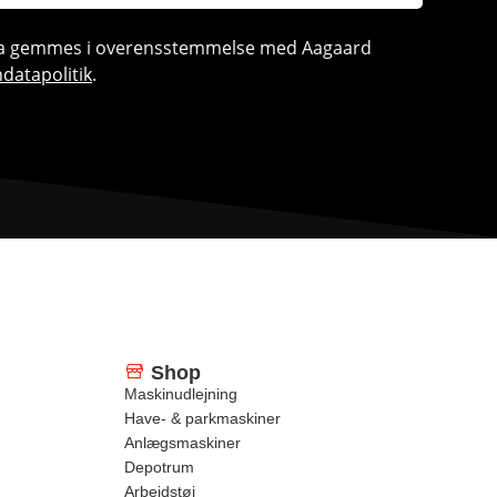
ata gemmes i overensstemmelse med Aagaard
datapolitik
.
Shop
Maskinudlejning
Have- & parkmaskiner
Anlægsmaskiner
Depotrum
Arbejdstøj