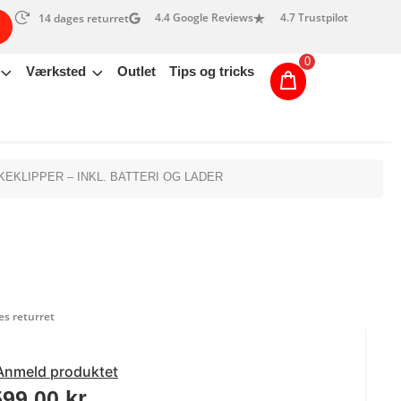
4.4 Google Reviews
4.7 Trustpilot
14 dages returret
0
Værksted
Outlet
Tips og tricks
KEKLIPPER – INKL. BATTERI OG LADER
s returret
Anmeld produktet
599,00
kr.