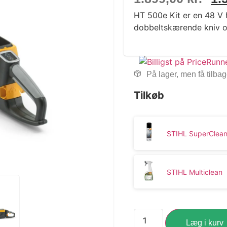
HT 500e Kit er en 48 
dobbeltskærende kniv og
På lager, men få tilba
Tilkøb
STIHL SuperClean
STIHL Multiclean
Læg i kurv