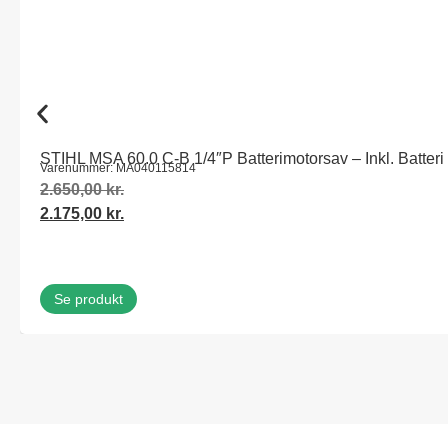
STIHL MSA 60.0 C-B 1/4″P Batterimotorsav – Inkl. Batteri
Varenummer: MA040115814
2.650,00
kr.
2.175,00
kr.
Se produkt