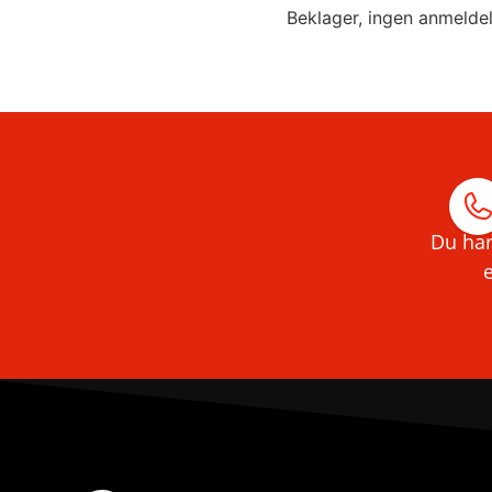
Beklager, ingen anmelde
Du har
e