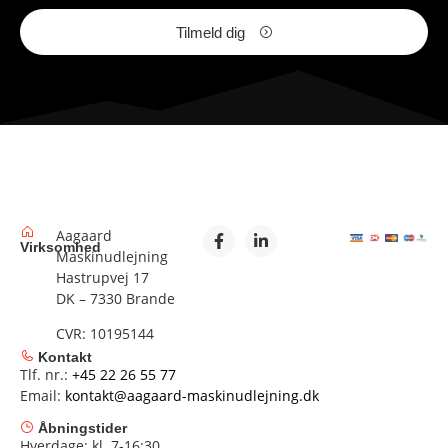
Tilmeld dig
Aagaard
Virksomhed
Maskinudlejning
Hastrupvej 17
DK – 7330 Brande
CVR: 10195144
Kontakt
Tlf. nr.:
+45 22 26 55 77
Email:
kontakt@aagaard-maskinudlejning.dk
Åbningstider
Hverdage: kl. 7-16:30