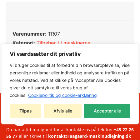
Varenummer:
TR07
Kategori:
Tilbehør til maskinerne
Tag:
Tilbehør til maskinerne
Vi værdsætter dit privatliv
Vi bruger cookies til at forbedre din browseroplevelse, vise
personlige reklamer eller indhold og analysere trafikken på
vores netsted. Ved at klikke på "Accepter Alle Cookies"
giver du dit samtykke til vores brug af
cookies.
Cookiepolitik og cookie-erklæring
Tilpas
Afvis alle
Accepter alle
<b
Brug for hjælp?
+45 22 26 55 77
Du har altid mulighed for at kontakte os på telefon
+45 22 26
55 77
eller skrive til
kontakt@aagaard-maskinudlejning.dk