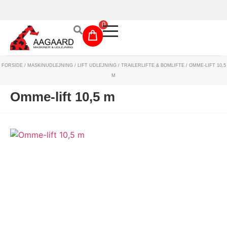
Prismatch!
0
FORSIDE
/
MASKINUDLEJNING
/
LIFT UDLEJNING
/
TRAILERLIFTE & BOMLIFTE
/ OMME-LIFT 10,5
Maskinudlejning
M
Have- og parkmaskiner
Omme-lift 10,5 m
Sikkerhed og tilbehør
Depotrum
Mærker
Værksted
Outlet