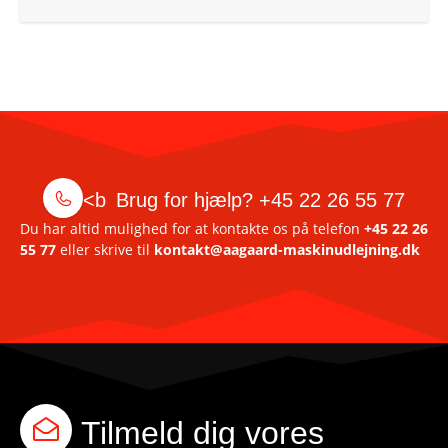
<b
Brug for hjælp?
+45 22 26 55 77
Du har altid mulighed for at kontakte os på telefon
+45 22 26
55 77
eller skrive til
kontakt@aagaard-maskinudlejning.dk
Tilmeld dig vores