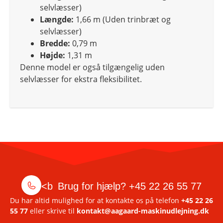
selvlæsser)
Længde:
1,66 m (Uden trinbræt og
selvlæsser)
Bredde:
0,79 m
Højde:
1,31 m
Denne model er også tilgængelig uden
selvlæsser for ekstra fleksibilitet.
<b
Brug for hjælp?
+45 22 26 55 77
Du har altid mulighed for at kontakte os på telefon
+45 22 26
55 77
eller skrive til
kontakt@aagaard-maskinudlejning.dk