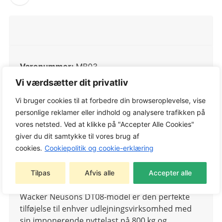
Varenummer:
MB03
Kategori:
Motorbøre
Vi værdsætter dit privatliv
Tag:
Motorbøre
Vi bruger cookies til at forbedre din browseroplevelse, vise
personlige reklamer eller indhold og analysere trafikken på
vores netsted. Ved at klikke på "Accepter Alle Cookies"
giver du dit samtykke til vores brug af
Effektiv og kompakt
motorbør på bånd
m.
cookies.
Cookiepolitik og cookie-erklæring
selvlæsser!
Tilpas
Afvis alle
Accepter alle
Wacker Neusons DT08-model er den perfekte
tilføjelse til enhver udlejningsvirksomhed med
sin imponerende nyttelast på 800 kg og