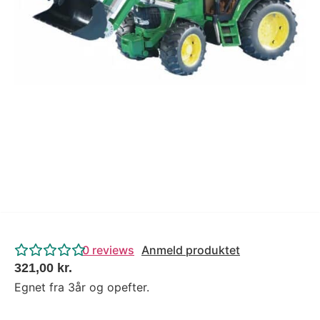
Tips og tricks
4.4 Google Reviews
4.7 Trustpilot
0
reviews
Anmeld produktet
321,00
kr.
Egnet fra 3år og opefter.