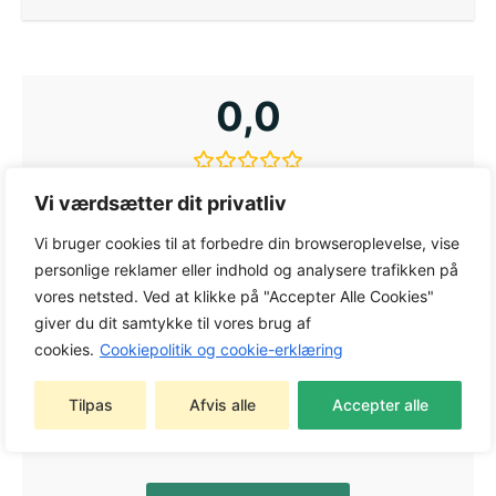
0,0
Baseret på 0 anmeldelser
Vi værdsætter dit privatliv
Vi bruger cookies til at forbedre din browseroplevelse, vise
personlige reklamer eller indhold og analysere trafikken på
5
0%
vores netsted. Ved at klikke på "Accepter Alle Cookies"
4
0%
giver du dit samtykke til vores brug af
3
0%
cookies.
Cookiepolitik og cookie-erklæring
2
0%
1
0%
Tilpas
Afvis alle
Accepter alle