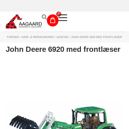
Prismatch!
0
FORSIDE
/
HAVE- & PARKMASKINER
/
LEGETØJ
/ JOHN DEERE 6920 MED FRONTLÆSER
Maskinudlejning
John Deere 6920 med frontlæser
Have- og parkmaskiner
Sikkerhed og tilbehør
Depotrum
Mærker
Værksted
Outlet