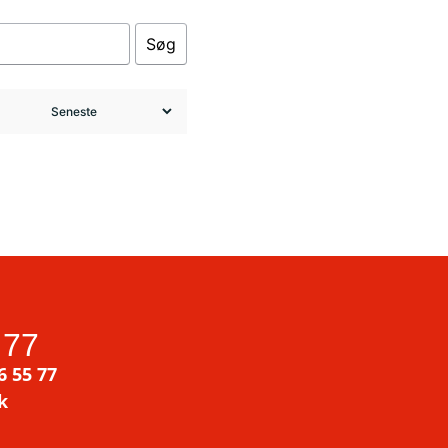
Søg
 77
6 55 77
k