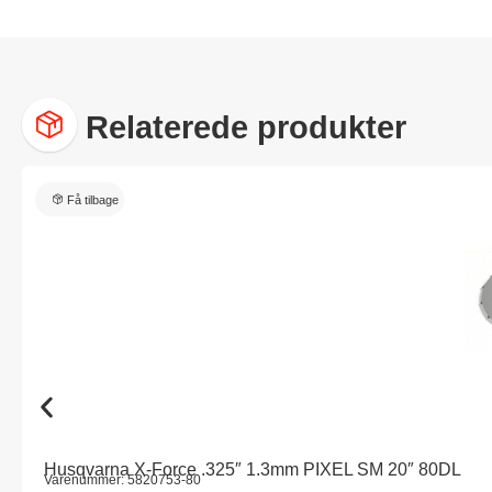
Relaterede produkter
Få tilbage
Husqvarna X-Force .325″ 1.3mm PIXEL SM 20″ 80DL
Varenummer: 5820753-80