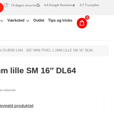
4.4 Google Reviews
4.7 Trustpilot
14 dages returret
0
Værksted
Outlet
Tips og tricks
SVÆRD LAM. .325” MINI PIXEL 1.1MM LILLE SM 16″ DL64
m lille SM 16″ DL64
s returret
Anmeld produktet