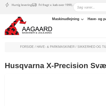
Hurtig levering
Fri fragt v. køb over 1999,-
Maskinudlejning
Have- og p
Maskinudlejning
Have- og parkmaskiner
Sikkerhed og tilbehør
Depotrum
FORSIDE
/
HAVE- & PARKMASKINER
/
SIKKERHED OG TI
Mærker
Værksted
Husqvarna X-Precision Svær
Outlet
Tips og tricks
4.4 Google Reviews
4.7 Trustpilot