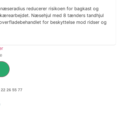
e næseradius reducerer risikoen for bagkast og
skærearbejdet. Næsehjul med 8 tænders tandhjul
 overfladebehandlet for beskyttelse mod ridser og
ge
 22 26 55 77