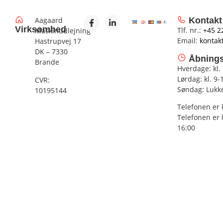
Aagaard
Kontakt
Virksomhed
Tlf. nr.:
+45 2
Maskinudlejning
Email:
kontak
Hastrupvej 17
DK – 7330
Åbnings
Brande
Hverdage: kl.
Lørdag: kl. 9-
CVR:
Søndag: Lukk
10195144
Telefonen er 
Telefonen er 
16:00