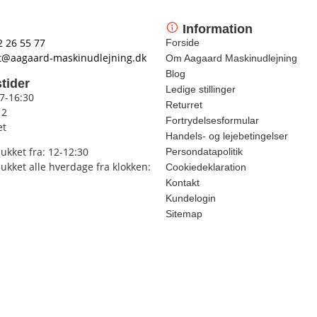
Information
2 26 55 77
Forside
t@aagaard-maskinudlejning.dk
Om Aagaard Maskinudlejning
Blog
tider
Ledige stillinger
 7-16:30
Returret
12
Fortrydelsesformular
et
Handels- og lejebetingelser
lukket fra: 12-12:30
Persondatapolitik
lukket alle hverdage fra klokken:
Cookiedeklaration
Kontakt
Kundelogin
Sitemap