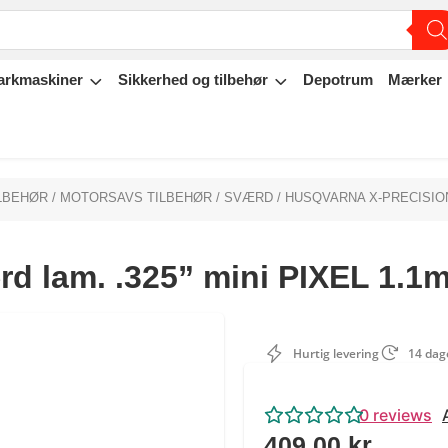
arkmaskiner
Sikkerhed og tilbehør
Depotrum
Mærker
LBEHØR
/
MOTORSAVS TILBEHØR
/
SVÆRD
/ HUSQVARNA X-PRECISION 
d lam. .325” mini PIXEL 1.1m
Hurtig levering
14 dage
0
reviews
409,00
kr.