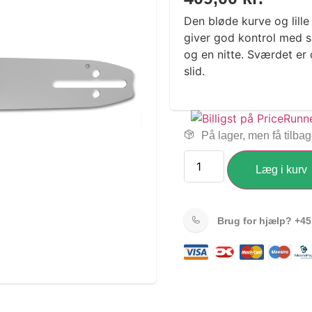
Den bløde kurve og lill
giver god kontrol med 
og en nitte. Sværdet er
slid.
På lager, men få tilba
Læg i kurv
Brug for hjælp?
+45