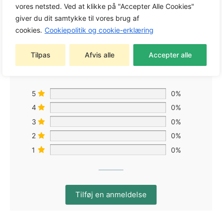
vores netsted. Ved at klikke på "Accepter Alle Cookies"
0,0
giver du dit samtykke til vores brug af
cookies.
Cookiepolitik og cookie-erklæring
Baseret på 0 anmeldelser
Tilpas
Afvis alle
Accepter alle
5
0%
4
0%
3
0%
2
0%
1
0%
Tilføj en anmeldelse