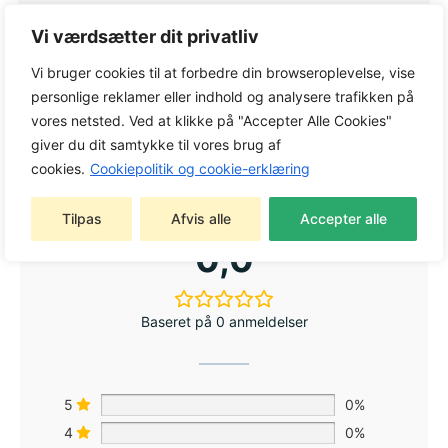
Vi værdsætter dit privatliv
Varenummer:
5855491-56
Vi bruger cookies til at forbedre din browseroplevelse, vise
Kategori:
Kæder
personlige reklamer eller indhold og analysere trafikken på
Tag:
Kæder
vores netsted. Ved at klikke på "Accepter Alle Cookies"
Varemærke:
Husqvarna
giver du dit samtykke til vores brug af
cookies.
Cookiepolitik og cookie-erklæring
Tilpas
Afvis alle
Accepter alle
0,0
Baseret på 0 anmeldelser
5
0%
4
0%