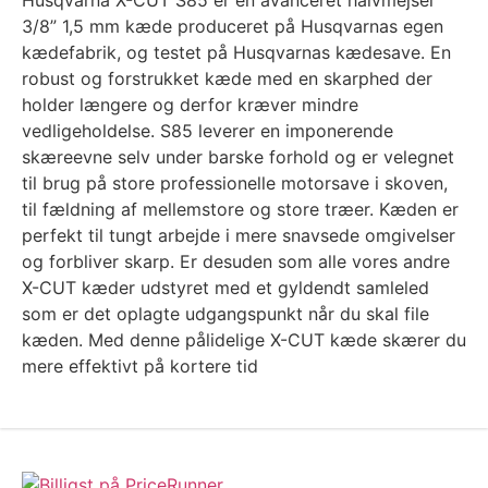
Husqvarna X-CUT S85 er en avanceret halvmejsel
3/8” 1,5 mm kæde produceret på Husqvarnas egen
kædefabrik, og testet på Husqvarnas kædesave. En
robust og forstrukket kæde med en skarphed der
holder længere og derfor kræver mindre
vedligeholdelse. S85 leverer en imponerende
skæreevne selv under barske forhold og er velegnet
til brug på store professionelle motorsave i skoven,
til fældning af mellemstore og store træer. Kæden er
perfekt til tungt arbejde i mere snavsede omgivelser
og forbliver skarp. Er desuden som alle vores andre
X-CUT kæder udstyret med et gyldendt samleled
som er det oplagte udgangspunkt når du skal file
kæden. Med denne pålidelige X-CUT kæde skærer du
mere effektivt på kortere tid