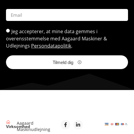
Jeg accepterer, at mine data gemmes i
overensstemmelse med Aagaard Maskiner &
Udlejnings
Persondatapolitik
.
Tilmeld dig
Aagaard
Virksomhed
Maskinudlejning