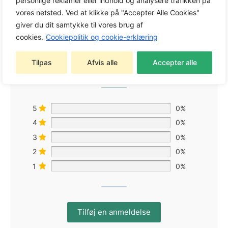
personlige reklamer eller indhold og analysere trafikken på
vores netsted. Ved at klikke på "Accepter Alle Cookies"
giver du dit samtykke til vores brug af
0,0
cookies.
Cookiepolitik og cookie-erklæring
Tilpas
Afvis alle
Accepter alle
Baseret på 0 anmeldelser
5
0%
4
0%
3
0%
2
0%
1
0%
Tilføj en anmeldelse