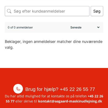
Søg
0 of 0 anmeldelser
Beklager, ingen anmeldelser matcher dine nuværende
valg.
Brug for hjælp?
+45 22 26 55 77
Du har altid mulighed for at kontakte os på telefon
+45 22 26
55 77
eller skrive til
kontakt@aagaard-maskinudlejning.dk