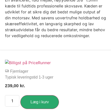
En avanceret, fuld mejsel, højtydende 3/8″ 1.5mm
kæde til fuldtids professionelle skovsave. Kæden er
udviklet for at sikre dig det bedst mulige output af
din motorsav. Med savens uovertrufne holdbarhed og
skæreeffektivitet, en langvarig skarphed og lav
strækudvidelse får du bedre resultater, mindre behov
for vedligehold og reducerede omkostninger.
Fjernlager
Typisk leveringstid 1-3 uger
239,00
kr.
Læg i kurv