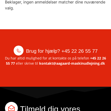
Beklager, ingen anmeldelser matcher dine nuværende
valg.
Brug for hjælp?
+45 22 26 55 77
Du har altid mulighed for at kontakte os på telefon
+45 22 26
55 77
eller skrive til
kontakt@aagaard-maskinudlejning.dk
Tilmeld dig vores