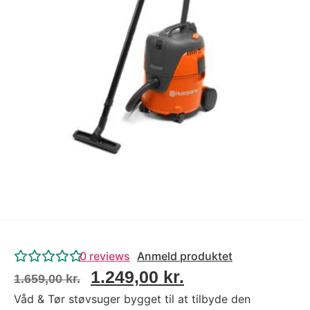
Tips og tricks
4.4 Google Reviews
4.7 Trustpilot
0
reviews
Anmeld produktet
1.249,00
kr.
1.659,00
kr.
Våd & Tør støvsuger bygget til at tilbyde den