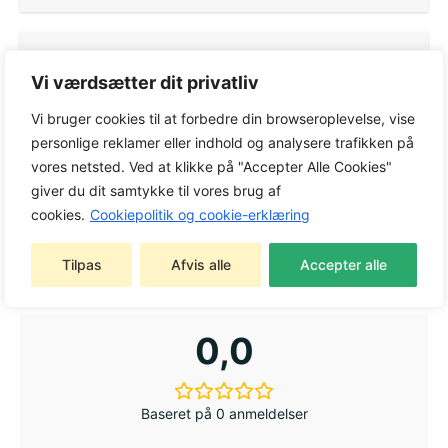
Beholderkapacitet
Vi værdsætter dit privatliv
20 l
Vi bruger cookies til at forbedre din browseroplevelse, vise
Effekt
personlige reklamer eller indhold og analysere trafikken på
1000 W
vores netsted. Ved at klikke på "Accepter Alle Cookies"
Luftstrøm, m3/time (cfm)
giver du dit samtykke til vores brug af
3600 l/min
cookies.
Cookiepolitik og cookie-erklæring
Maks. vakuum, mbar
210 mbar
Tilpas
Afvis alle
Accepter alle
0,0
Baseret på 0 anmeldelser