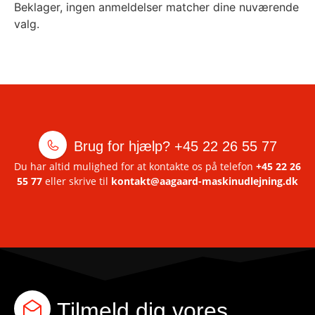
Beklager, ingen anmeldelser matcher dine nuværende
valg.
Brug for hjælp?
+45 22 26 55 77
Du har altid mulighed for at kontakte os på telefon
+45 22 26
55 77
eller skrive til
kontakt@aagaard-maskinudlejning.dk
Tilmeld dig vores