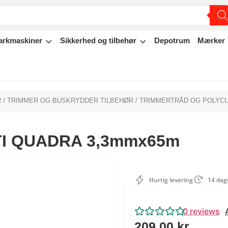
arkmaskiner
Sikkerhed og tilbehør
Depotrum
Mærker
R
/
TRIMMER OG BUSKRYDDER TILBEHØR
/
TRIMMERTRÅD OG POLYCU
PTI QUADRA 3,3mmx65m
Hurtig levering
14 dage
0
reviews
209,00
kr.