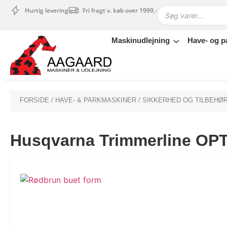
Hurtig levering
Fri fragt v. køb over 1999,-
Maskinudlejning
Have- og p
Maskinudlejning
Have- og parkmaskiner
Sikkerhed og tilbehør
Depotrum
FORSIDE
/
HAVE- & PARKMASKINER
/
SIKKERHED OG TILBEHØ
Mærker
Værksted
Husqvarna Trimmerline O
Outlet
Tips og tricks
4.4 Google Reviews
4.7 Trustpilot