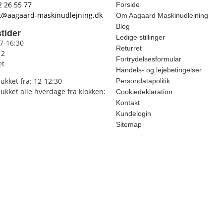
2 26 55 77
Forside
t@aagaard-maskinudlejning.dk
Om Aagaard Maskinudlejning
Blog
tider
Ledige stillinger
 7-16:30
Returret
12
Fortrydelsesformular
et
Handels- og lejebetingelser
lukket fra: 12-12:30
Persondatapolitik
lukket alle hverdage fra klokken:
Cookiedeklaration
Kontakt
Kundelogin
Sitemap