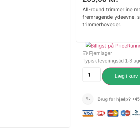
All-round trimmerline me
fremragende ydeevne, spe
trimmerhoveder.
Fjernlager
Typisk leveringstid 1-3 ug
Læg i kurv
Brug for hjælp?
+45