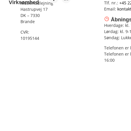
Virksomhed
Tlf. nr.:
+45 2
Maskinudlejning
Email:
kontak
Hastrupvej 17
DK – 7330
Åbnings
Brande
Hverdage: kl.
Lørdag: kl. 9-
CVR:
Søndag: Lukk
10195144
Telefonen er 
Telefonen er 
16:00