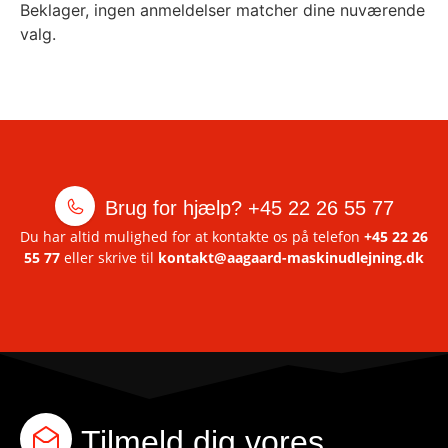
Beklager, ingen anmeldelser matcher dine nuværende
valg.
Brug for hjælp?
+45 22 26 55 77
Du har altid mulighed for at kontakte os på telefon
+45 22 26
55 77
eller skrive til
kontakt@aagaard-maskinudlejning.dk
Tilmeld dig vores