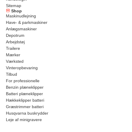
Sitemap
Shop
Maskinudlejning
Have- & parkmaskiner
Anlægsmaskiner
Depotrum
Arbejdstøj
Trailere
Mærker
Værksted
Vinteropbevaring
Tilbud
For professionelle
Benzin plæneklipper
Batteri plæneklipper
Hækkeklipper batteri
Græstrimmer batteri
Husqvarna buskrydder
Leje af minigravere