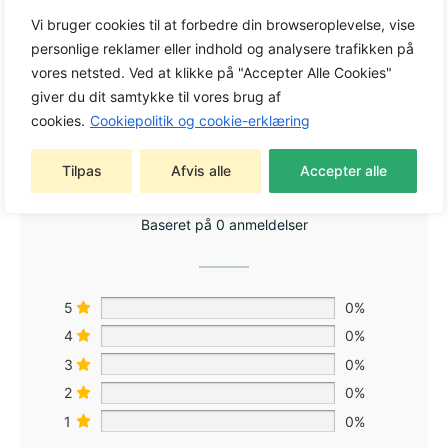
Tag:
Trimmer og buskrydder tilbehør
Vi bruger cookies til at forbedre din browseroplevelse, vise
Varemærke:
Husqvarna
personlige reklamer eller indhold og analysere trafikken på
vores netsted. Ved at klikke på "Accepter Alle Cookies"
giver du dit samtykke til vores brug af
cookies.
Cookiepolitik og cookie-erklæring
0,0
Tilpas
Afvis alle
Accepter alle
Baseret på 0 anmeldelser
5
0%
4
0%
3
0%
2
0%
1
0%