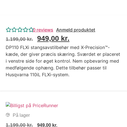
0
reviews
Anmeld produktet
949,00
kr.
1.199,00
kr.
DP110 FLXi stangsavstilbehør med X-Precision™-
kæde, der giver præcis skæring. Sværdet er placeret
i venstre side for øget kontrol. Nem opbevaring med
medfølgende ophæng. Dette tilbehør passer til
Husqvarna 110iL FLXi-system.
På lager
1.199,00
kr.
949,00
kr.