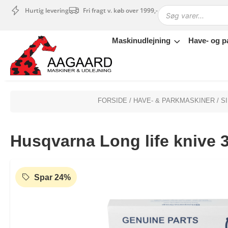
Hurtig levering
Fri fragt v. køb over 1999,-
Maskinudlejning
Have- og p
Maskinudlejning
Have- og parkmaskiner
Sikkerhed og tilbehør
Depotrum
FORSIDE
/
HAVE- & PARKMASKINER
/
S
Mærker
Værksted
Husqvarna Long life knive 3
Outlet
Tips og tricks
4.4 Google Reviews
4.7 Trustpilot
Spar 24%