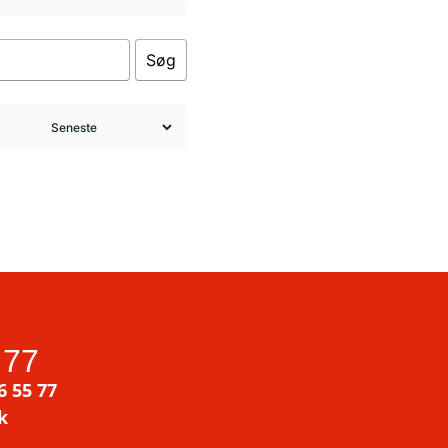
Søg
 77
6 55 77
k