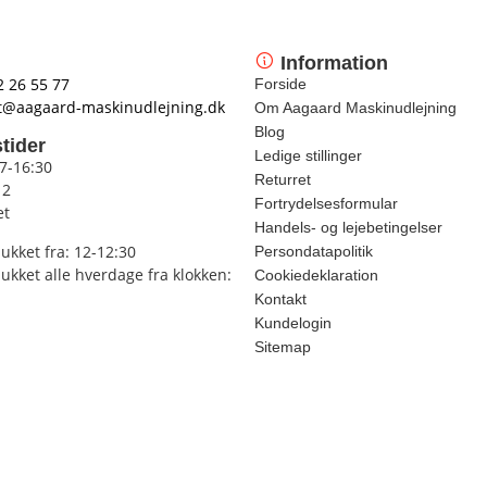
Information
2 26 55 77
Forside
t@aagaard-maskinudlejning.dk
Om Aagaard Maskinudlejning
Blog
tider
Ledige stillinger
 7-16:30
Returret
12
Fortrydelsesformular
et
Handels- og lejebetingelser
lukket fra: 12-12:30
Persondatapolitik
lukket alle hverdage fra klokken:
Cookiedeklaration
Kontakt
Kundelogin
Sitemap