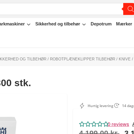
arkmaskiner
Sikkerhed og tilbehør
Depotrum
Mærker
IKKERHED OG TILBEHØR
/
ROBOTPLÆNEKLIPPER TILBEHØR
/
KNIVE
/
00 stk.
Hurtig levering
14 dage
0
reviews
4.199,00
kr.
3.