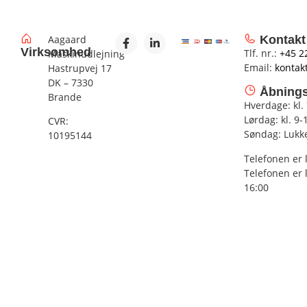
Aagaard
Kontakt
Virksomhed
Tlf. nr.:
+45 2
Maskinudlejning
Email:
kontak
Hastrupvej 17
DK – 7330
Åbnings
Brande
Hverdage: kl.
Lørdag: kl. 9-
CVR:
Søndag: Lukk
10195144
Telefonen er 
Telefonen er 
16:00