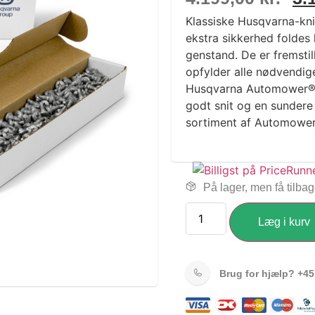
Klassiske Husqvarna-kniv
ekstra sikkerhed foldes
genstand. De er fremsti
opfylder alle nødvendige
Husqvarna Automower® 
godt snit og en sundere
sortiment af Automower®-
På lager, men få tilba
Læg i kurv
Brug for hjælp?
+45