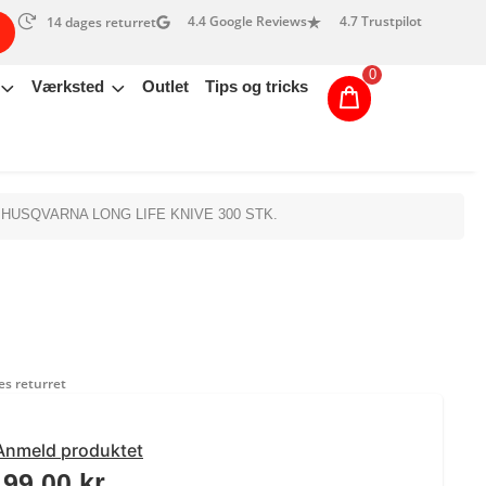
4.4 Google Reviews
4.7 Trustpilot
14 dages returret
0
Værksted
Outlet
Tips og tricks
 HUSQVARNA LONG LIFE KNIVE 300 STK.
s returret
Anmeld produktet
199,00
kr.