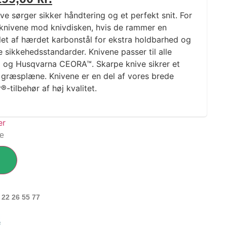
e sørger sikker håndtering og et perfekt snit. For
 knivene mod knivdisken, hvis de rammer en
llet af hærdet karbonstål for ekstra holdbarhed og
 sikkehedsstandarder. Knivene passer til alle
og Husqvarna CEORA™. Skarpe knive sikrer et
 græsplæne. Knivene er en del af vores brede
tilbehør af høj kvalitet.
ge
 22 26 55 77