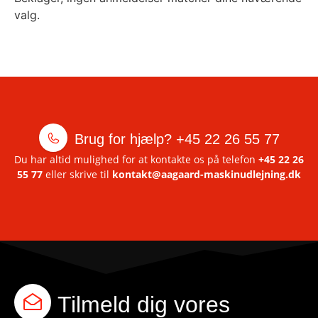
valg.
Brug for hjælp?
+45 22 26 55 77
Du har altid mulighed for at kontakte os på telefon
+45 22 26
55 77
eller skrive til
kontakt@aagaard-maskinudlejning.dk
Tilmeld dig vores