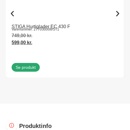
STIGA Hurtiglader EC 430 F
Varenummer: 277030008/ST1
749,00
kr.
599,00
kr.
Se produkt
Produktinfo