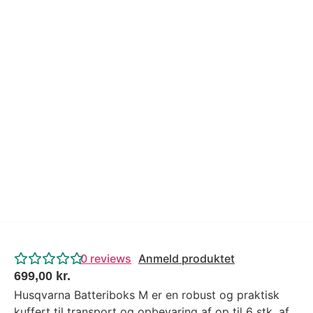
Tips og tricks
4.4 Google Reviews
4.7 Trustpilot
0
reviews
Anmeld produktet
699,00
kr.
Husqvarna Batteriboks M er en robust og praktisk
kuffert til transport og opbevaring af op til 6 stk. af