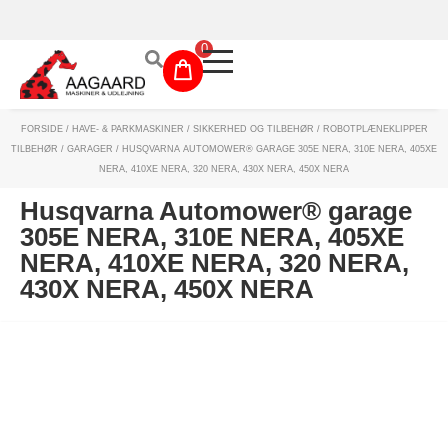
Prismatch!
0
FORSIDE
/
HAVE- & PARKMASKINER
/
SIKKERHED OG TILBEHØR
/
ROBOTPLÆNEKLIPPER
Maskinudlejning
TILBEHØR
/
GARAGER
/ HUSQVARNA AUTOMOWER® GARAGE 305E NERA, 310E NERA, 405XE
NERA, 410XE NERA, 320 NERA, 430X NERA, 450X NERA
Have- og parkmaskiner
Husqvarna Automower® garage
Sikkerhed og tilbehør
305E NERA, 310E NERA, 405XE
NERA, 410XE NERA, 320 NERA,
Depotrum
430X NERA, 450X NERA
Mærker
Værksted
Outlet