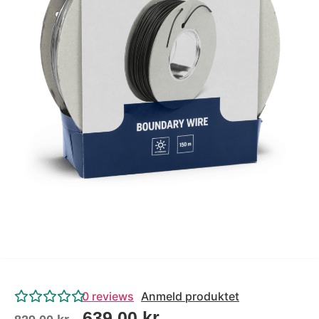
Tips og tricks
4.4 Google Reviews
4.7 Trustpilot
0
reviews
Anmeld produktet
639,00
kr.