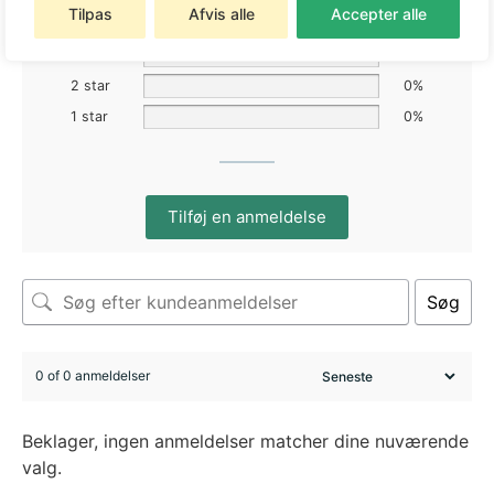
Tilpas
Afvis alle
Accepter alle
4 star
0%
3 star
0%
2 star
0%
1 star
0%
Tilføj en anmeldelse
Søg
0 of 0 anmeldelser
Beklager, ingen anmeldelser matcher dine nuværende
valg.