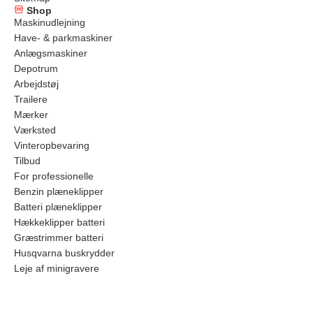
Shop
Maskinudlejning
Have- & parkmaskiner
Anlægsmaskiner
Depotrum
Arbejdstøj
Trailere
Mærker
Værksted
Vinteropbevaring
Tilbud
For professionelle
Benzin plæneklipper
Batteri plæneklipper
Hækkeklipper batteri
Græstrimmer batteri
Husqvarna buskrydder
Leje af minigravere