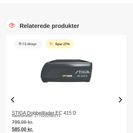
Relaterede produkter
Få tilbage
Spar 27%
STIGA Dobbeltlader EC 415 D
Varenummer: 277020208/ST1
799,00
kr.
585,00
kr.