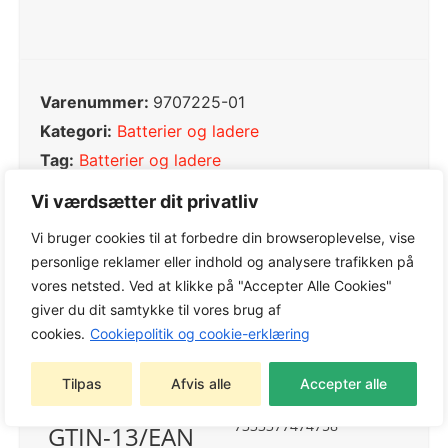
Varenummer:
9707225-01
Kategori:
Batterier og ladere
Tag:
Batterier og ladere
Varemærke:
Husqvarna
Vi værdsætter dit privatliv
Vi bruger cookies til at forbedre din browseroplevelse, vise
personlige reklamer eller indhold og analysere trafikken på
vores netsted. Ved at klikke på "Accepter Alle Cookies"
Produktdata
USB-C charger EU
giver du dit samtykke til vores brug af
Varenr.: 970 72 25‑01
cookies.
Cookiepolitik og cookie-erklæring
344 g
Vægt
Tilpas
Afvis alle
Accepter alle
7333377474758
GTIN-13/EAN