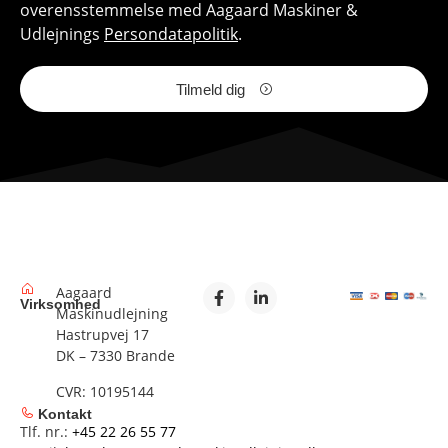
overensstemmelse med Aagaard Maskiner &
Udlejnings
Persondatapolitik
.
Tilmeld dig
Aagaard
Virksomhed
Maskinudlejning
Hastrupvej 17
DK – 7330 Brande
CVR: 10195144
Kontakt
Tlf. nr.:
+45 22 26 55 77