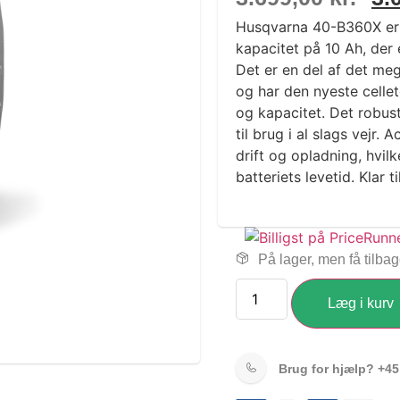
Husqvarna 40-B360X er e
kapacitet på 10 Ah, der 
Det er en del af det me
og har den nyeste cell
og kapacitet. Det robus
til brug i al slags vejr
drift og opladning, hvi
batteriets levetid. Klar t
På lager, men få tilba
Læg i kurv
Brug for hjælp?
+45