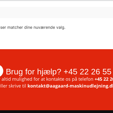
lser matcher dine nuværende valg.
Brug for hjælp?
+45 22 26 55
 altid mulighed for at kontakte os på telefon
+45 22 2
ller skrive til
kontakt@aagaard-maskinudlejning.d