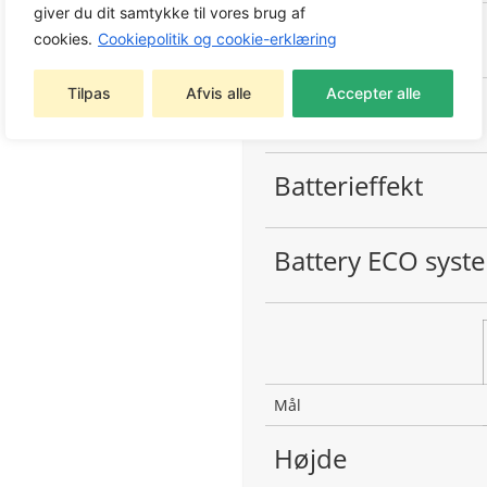
giver du dit samtykke til vores brug af
Batterikapacitet
cookies.
Cookiepolitik og cookie-erklæring
Tilpas
Afvis alle
Accepter alle
Batteri
Batterieffekt
Battery ECO syst
Mål
Højde