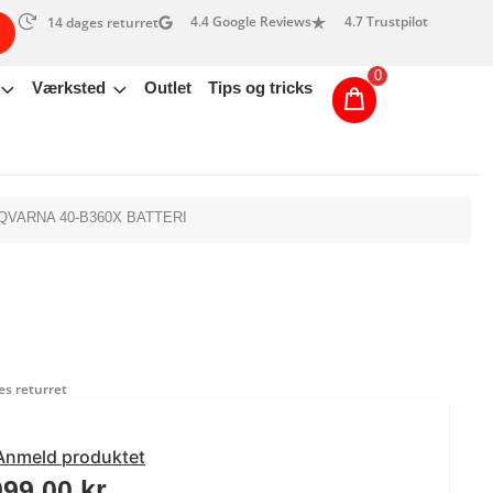
4.4 Google Reviews
4.7 Trustpilot
14 dages returret
0
Værksted
Outlet
Tips og tricks
QVARNA 40-B360X BATTERI
s returret
Anmeld produktet
099,00
kr.