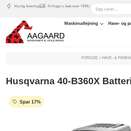
Hurtig levering
Fri fragt v. køb over 1999,-
Maskinudlejning
Have- og p
Maskinudlejning
Have- og parkmaskiner
Sikkerhed og tilbehør
Depotrum
FORSIDE
/
HAVE- & PARK
Mærker
Værksted
Husqvarna 40-B360X Batter
Outlet
Tips og tricks
4.4 Google Reviews
4.7 Trustpilot
Spar 17%