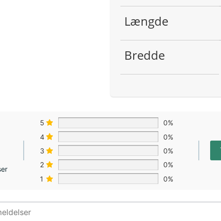
Længde
Bredde
5
0%
4
0%
3
0%
2
0%
ser
1
0%