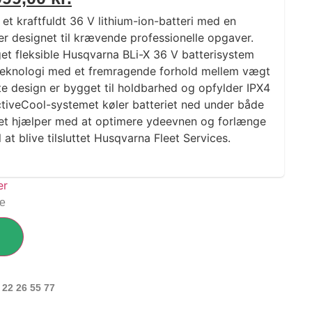
t kraftfuldt 36 V lithium-ion-batteri med en
er designet til krævende professionelle opgaver.
get fleksible Husqvarna BLi-X 36 V batterisystem
eteknologi med et fremragende forhold mellem vægt
te design er bygget til holdbarhed og opfylder IPX4
. ActiveCool-systemet køler batteriet ned under både
lket hjælper med at optimere ydeevnen og forlænge
il at blive tilsluttet Husqvarna Fleet Services.
ge
 22 26 55 77