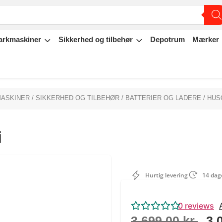
arkmaskiner
Sikkerhed og tilbehør
Depotrum
Mærker
MASKINER
/
SIKKERHED OG TILBEHØR
/
BATTERIER OG LADERE
/ HUS
i
Hurtig levering
14 dage
0
reviews
3.699,00
kr.
3.