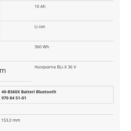
10 Ah
Li-ion
360 Wh
Husqvarna BLi-X 36 V
em
40-B360X Batteri Bluetooth
970 84 51‑01
153,3 mm