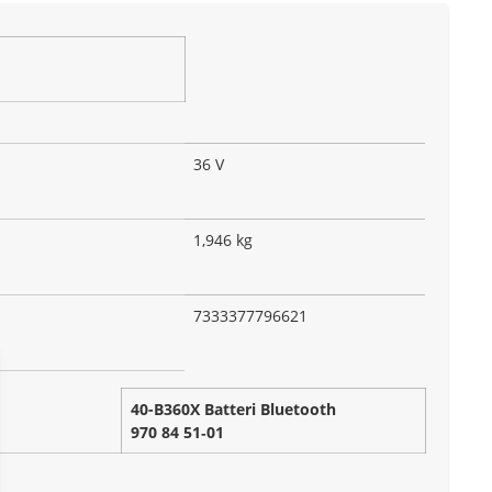
36 V
1,946 kg
7333377796621
40-B360X Batteri Bluetooth
970 84 51‑01